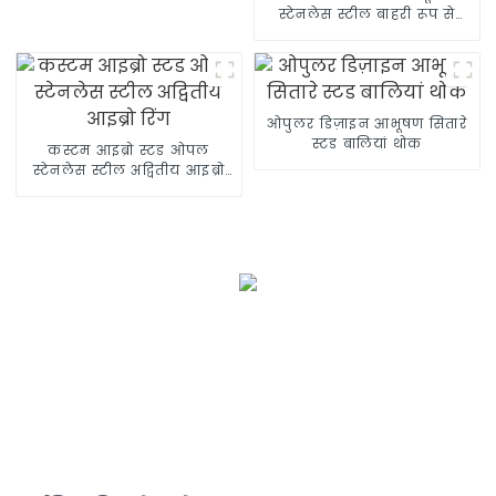
स्टेनलेस स्टील बाहरी रूप से
पिरोई गई घोड़े की नाल की
अंगूठी
ओपुलर डिज़ाइन आभूषण सितारे
स्टड बालियां थोक
कस्टम आइब्रो स्टड ओपल
स्टेनलेस स्टील अद्वितीय आइब्रो
रिंग