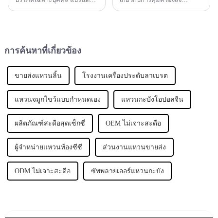
ดีไซเนอร์หน้าใหม่จำนวนมาก
แวดล้อมในสังคม แบรนด์ต่างๆ
ขึ้นได้เปิดตัว ซึ่งปฏิวัติ
จำนวนมากขึ้นเรื่อยๆ เริ่มให้
อุตสาหกรรมแฟชั่น โดดเด่นใน
ความสำคัญกับปัญหาสิ่ง
หมู่ที่เพิ่มขึ้นเหล่านี้ ...
แวดล้อม และบูรณาการแนวคิด
ของการพัฒนาที่ยั่งยืน...
การค้นหาที่เกี่ยวข้อง
ขายส่งแหวนลิ้น
โรงงานเครื่องประดับลาเบรต
แหวนจมูกไขว้แบบกำหนดเอง
แหวนกะบังโอปอลจีน
ผลิตภัณฑ์สะดือสุดเซ็กซี่
OEM ไม่เจาะสะดือ
ผู้จำหน่ายแหวนท้องซีซี
ส่วนงานแหวนขายส่ง
ODM ไม่เจาะสะดือ
ซัพพลายเออร์แหวนกะบัง