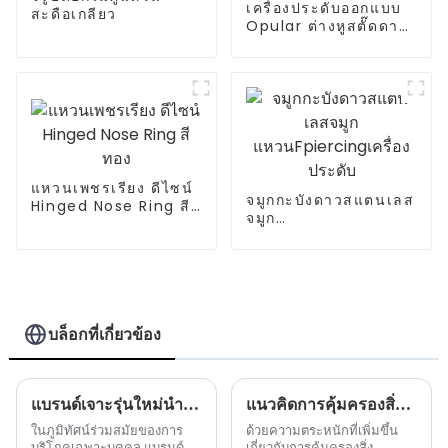
เครื่องประดับออกแบบ
สะดือเกลียว
Opular ต่างหูสตั๊ดดาว
ขายส่ง
แหวนเพชรเรียง ดีไซน์
จมูกกะบังดาวสแตนเลส
Hinged Nose Ring สี
จมูก
ทอง
แหวนFpiercingเครื่อง
ประดับ
บล็อกที่เกี่ยวข้อง
แบรนด์เจาะรุ่นใหม่นำเทรนด์เครื่องประดับ
แนวคิดการคุ้มครองสิ่งแวดล้อมได้กลายเป็นเทรนด์ใหม่ในอุตสาหกรรมเครื่องประดับเจาะ
ในภูมิทัศน์ร่วมสมัยของการ
ด้วยความตระหนักที่เพิ่มขึ้น
บริโภคเฉพาะบุคคล แบรนด์
เกี่ยวกับการคุ้มครองสิ่ง