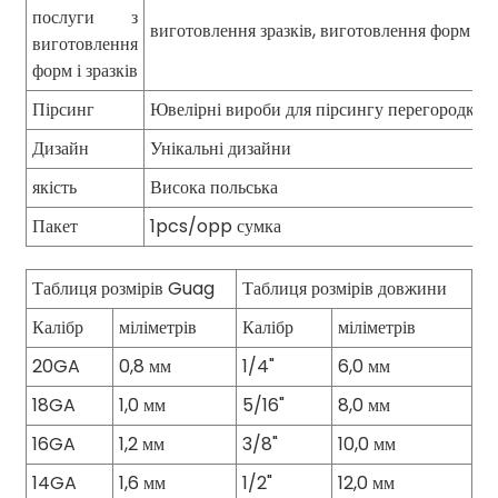
послуги з
виготовлення зразків, виготовлення форм
виготовлення
форм і зразків
Пірсинг
Ювелірні вироби для пірсингу перегородки
Дизайн
Унікальні дизайни
якість
Висока польська
Пакет
1pcs/opp сумка
Таблиця розмірів Guag
Таблиця розмірів довжини
Калібр
міліметрів
Калібр
міліметрів
20GA
0,8 мм
1/4"
6,0 мм
18GA
1,0 мм
5/16"
8,0 мм
16GA
1,2 мм
3/8"
10,0 мм
14GA
1,6 мм
1/2"
12,0 мм