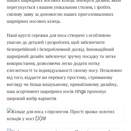
наших шарнірних носових кілець. Виберіть дизайн, який
перегукується з вашим унікальним стилем, і зробіть
сміливу заяву за допомогою наших приголомшливих
шарнірних носових кілець.
Наші круглі сережки для носа створені з особливою
увагою до деталей і розроблені, щоб забезпечити
безперебійний і безпроблемний досвід. Інноваційний
шарнірний дизайн забезпечує зручну посадку та легке
використання, дозволяючи легко додати нотку
елегантності та індивідуальності своєму носу. Незалежно
від того, віддаєте ви перевагу простому, стриманому
вигляду чи більш вишуканому, привабливому дизайну,
наш асортимент шарнірних носів rings пропонує
широкий вибір варіантів