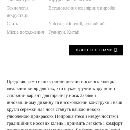
Технологія
Встановлення ювелірних виробів
інкрустації
Стать
Унісекс, жіночий, чоловічий
Місце походження
Гуандун, Китай
ЗВ'ЯЖІТЬСЯ З НАМИ
Представляємо наш останній дизайн носового кільця,
ідеальний вибір для тих, хто шукає зручний, зручний і
стильний варіант для пірсингу носа. Завдяки
інноваційному дизайну та високоякісній конструкції наші
круглі сережки для носа стануть вашою новою
улюбленою прикрасою. Попрощайтеся з незручностями
традиційних носових кілець і прийміть легкість і комфорт