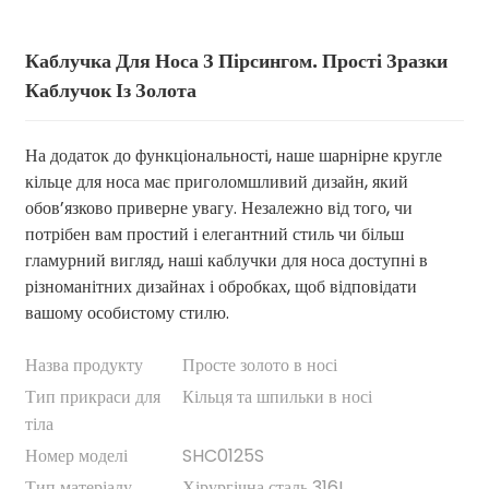
Каблучка Для Носа З Пірсингом. Прості Зразки
Каблучок Із Золота
На додаток до функціональності, наше шарнірне кругле
кільце для носа має приголомшливий дизайн, який
обов’язково приверне увагу. Незалежно від того, чи
потрібен вам простий і елегантний стиль чи більш
гламурний вигляд, наші каблучки для носа доступні в
різноманітних дизайнах і обробках, щоб відповідати
.
вашому особистому стилю.
Назва продукту
Просте золото в носі
Тип прикраси для
Кільця та шпильки в носі
тіла
Номер моделі
SHC0125S
Тип матеріалу
Хірургічна сталь 316L