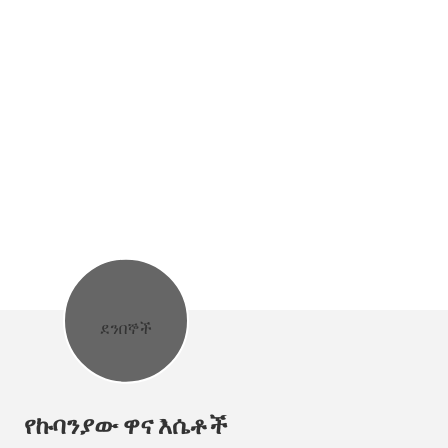
G23 ቁሳዊ, 316L ቁሳዊ) የተሠሩ ናቸው እና
የጥራት ደረጃዎች የሚያሟላ መሆኑን ለማረጋገጥ.
የኩባንያው ዋና እሴቶች