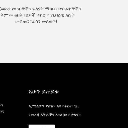
መሪያ የደንበኞችን ፍላጎት ማክበር ፣የሰራተኞችን
ቅም መጠበቅ ፣ሰዎች ተኮር ፣ማህበራዊ እሴት
መፍጠር ፣ራስን መለወጥ!
አሁን ይጠይቁ
ንግ
ኢሜልዎን ያስገቡ እና የቅርብ ጊዜ
ንግ
የመረጃ እቅዶችን እንልክልዎታለን።