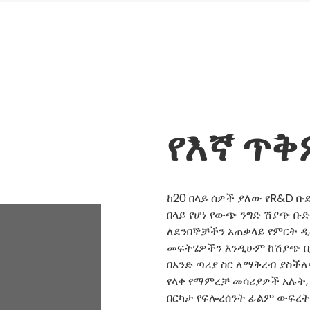
የእኛ ጥ
ከ20 በላይ ሰዎች ያለው የR&D ቡድ
በላይ የሆነ የውጭ ንግድ ሽያጭ ቡድ
ለደንበኞቻችን አጠቃላይ የምርት ዲ
መፍትሄዎችን እንዲሁም ከሽያጭ በ
በአንድ ጣሪያ ስር ለማቅረብ ያስችለ
የላቀ የማምረቻ መሳሪያዎች አሉት
በርካታ የፍሎረሰንት ፊልም ውፍረት