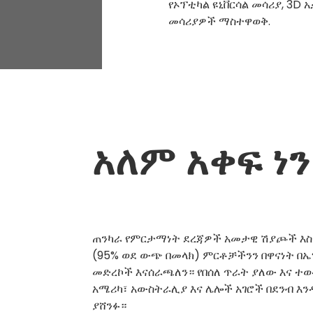
የኦፕቲካል ዩኒቨርሳል መሳሪያ, 3D
መሳሪያዎች ማስተዋወቅ.
አለም አቀፍ ነን
ጠንካራ የምርታማነት ደረጃዎች አመታዊ ሽያጮች እስከ
(95% ወደ ውጭ በመላክ) ምርቶቻችንን በዋናነት በኤ
መድረኮች እናሰራጫለን። የበሰለ ጥራት ያለው እና ተ
አሜሪካ፣ አውስትራሊያ እና ሌሎች አገሮች በደንብ እ
ያሸንፉ።