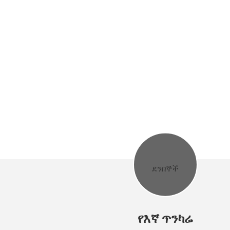
ምርቶቻችን በፋሽን፣ በጥራት እና በደንብ በተሰ
ኩባንያው ፍጹም እና ጥብቅ ቁጥጥር ደረጃዎች,
የእኛ ጥንካሬ