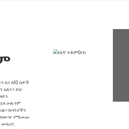
ቅም
ን እና ከ10 ሰዎች
ን አለን። ይህ
ዛይን
ኋላ ሁሉንም
ናል። ኩባንያችን
, ከውጭ የሚመጡ
 መሳሪያ,