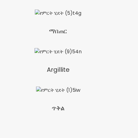
ማበጠር
Argillite
ጥቅል