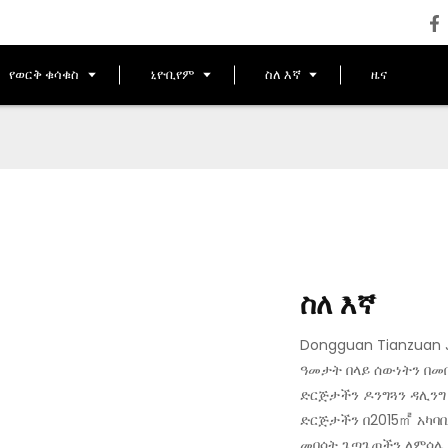
የወርቅ ቁሳቁስ
ኒዮቢየም
ስለ እኛ
ዜና
ስለ እኛ
Dongguan Tianzuan J
ዓመታት በላይ ሰውነትን በመ
ድርጅታችን ዶንግጓን ዳሊንግ
ድርጅታችን በ2015㎡ አካባ
መበሳት ጌጣጌጦችን ለምሳሌ 