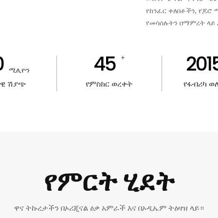
የከንፈር ቀለበቶችን, የጆሮ
የመሳሰሉትን በማምረት ላይ 
0
45
201
+
ሚሊዮን
ዊ ሽያጭ
የምስክር ወረቀት
የፋብሪካ ወ
የምርት ሂደት
ዋና ትኩረታችን በኦሪጂናል ዕቃ አምራች እና በኦዲኤም ትዕዛዝ ላይ።