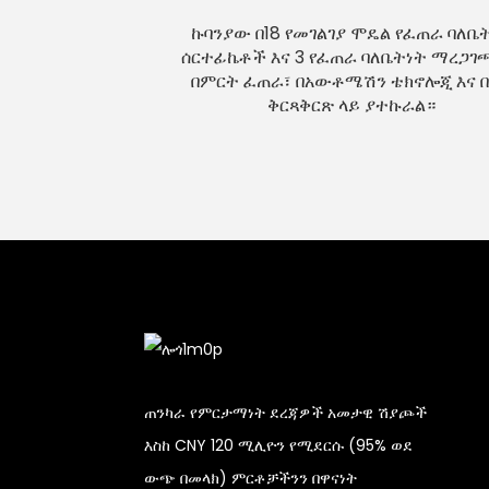
ኩባንያው በ18 የመገልገያ ሞዴል የፈጠራ ባለቤ
ሰርተፊኬቶች እና 3 የፈጠራ ባለቤትነት ማረጋ
በምርት ፈጠራ፣ በአውቶሜሽን ቴክኖሎጂ እና 
ቅርጻቅርጽ ላይ ያተኩራል።
ጠንካራ የምርታማነት ደረጃዎች አመታዊ ሽያጮች
እስከ CNY 120 ሚሊዮን የሚደርሱ (95% ወደ
ውጭ በመላክ) ምርቶቻችንን በዋናነት