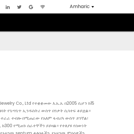
Amharic
ewelry Co., Ltd የተቋቋመው እ.ኤ.አ. በ2005 ሲሆን ከ15
በሳት የጌጣጌጥ ኢንዱስትሪ ውስጥ በንቃት ሲሳተፍ ቆይቷል።
 ተራራ ተብሎ በሚጠራው የአለም ፋብሪካ ውስጥ ይገኛል፣
ቢ ከ300 የሚጠጉ ሰራተኞችን ይይዛል። የተለያዩ የሰውነት
የአፍንጫ septum ቀለበቶችን, የአፍንጫ ምሰሶዎችን,