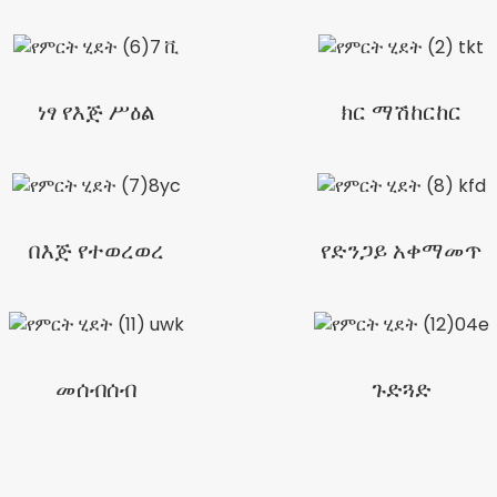
ነፃ የእጅ ሥዕል
ክር ማሽከርከር
በእጅ የተወረወረ
የድንጋይ አቀማመጥ
መሰብሰብ
ጉድጓድ