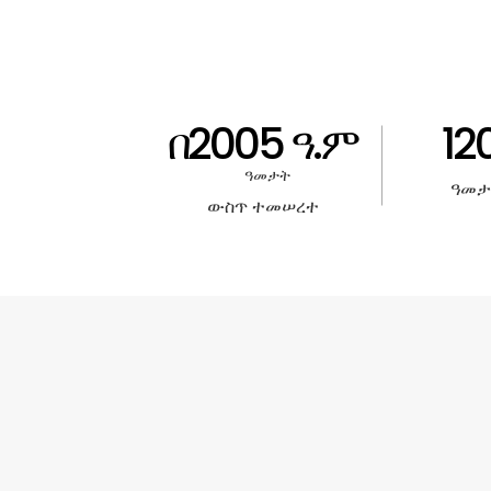
በ2005 ዓ.ም
12
ዓመታት
ዓመታ
ውስጥ ተመሠረተ