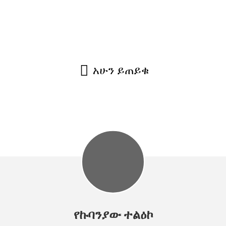
ሩ ታዋቂ ናቸው። ሁሉም የእኛ ምርቶች hypoallergenic ቁሶች (
 ጭነት በፊት 100% ሙሉ ቁጥጥር, እያንዳንዱ ምርት ደንበኞች 
አሁን ይጠይቁ
የኩባንያው ተልዕኮ