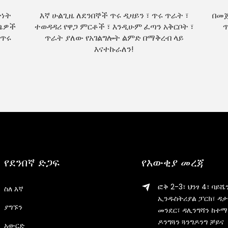
ትነት
እኛ ሁልጊዜ ለደንበኞች ጥሩ ዲዛይን ፣ ጥሩ ጥራት ፣
በመጀ
ገጫዎች
ተወዳዳሪ የዋጋ ምርቶች ፣ እንዲሁም ፈጣን አቅርቦት ፣
ጥ
በጥሩ
ጥራት ያለው የአገልግሎት ልምድ በማቅረብ ላይ
እናተኩራለን!
የደንበኛ ድጋፍ
የእውቂያ መረጃ
ፎቅ 2-3፣ ህንፃ 4፣ ባይሼ
ስለ እኛ
ኢንዱስትሪያል ፓርክ፣ ዳታ
ያግኙን
መንደር፣ ዳሊንግሻን ከተማ
ዶንግጓን ጓንግዶንግ ቻይና
አውርድ