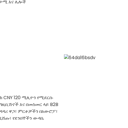
 አታሚ እና ሌሎች
 CNY 120 ሚሊዮን የሚደርሱ
ግዚቢሽኖች እና በመስመር ላይ B2B
ወዳዳሪ ዋጋ፣ ምርቶቻችን በአውሮፓ፣
ንዲሸጡ፣ የደንበኞችን ውዳሴ