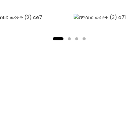
ንዲጎበኙ እና እንዲደራደሩ እንኳን 
ሁሉን ተጠቃሚ የሚያደርግ ትብብ