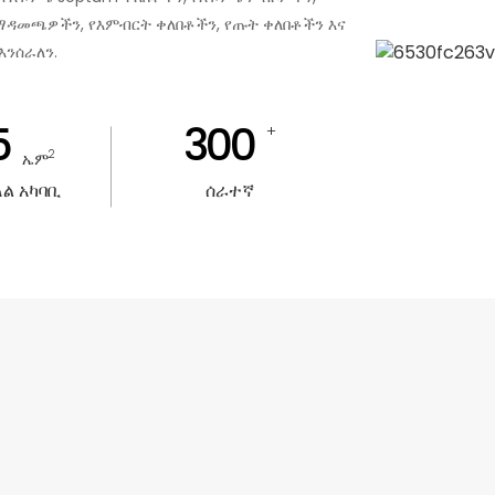
 ማዳመጫዎችን, የእምብርት ቀለበቶችን, የጡት ቀለበቶችን እና
እንሰራለን.
5
300
+
2
ኤም
ለል አካባቢ
ሰራተኛ