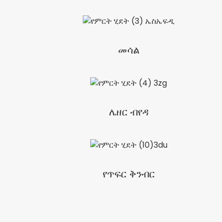
መሳል
ሌዘር ብየዳ
የጥፍር ቅንብር