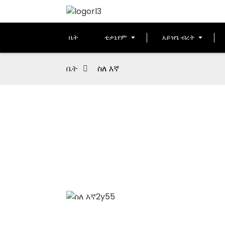
ቤት
ቲታኒየም
አይዝጌ ብረት
ቤት
ስለ እኛ