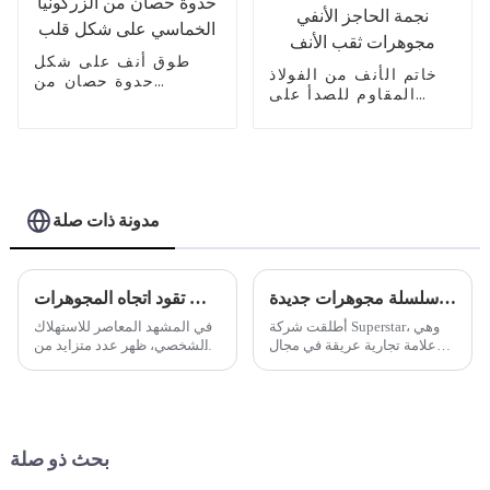
طوق أنف على شكل
خاتم الأنف من الفولاذ
حدوة حصان من
المقاوم للصدأ على
الزركونيا الخماسي على
شكل نجمة الحاجز
شكل قلب
الأنفي مجوهرات ثقب
الأنف
مدونة ذات صلة
المزيج المثالي بين التقليد والحداثة - تطلق العلامة التجارية العريقة للثقب سلسلة مجوهرات جديدة
العلامة التجارية الجديدة للثقب تقود اتجاه المجوهرات
أطلقت شركة Superstar، وهي
في المشهد المعاصر للاستهلاك
علامة تجارية عريقة في مجال
الشخصي، ظهر عدد متزايد من
الثقب ولها تاريخ طويل، مؤخرًا
العلامات التجارية الناشئة لأول
سلسلة جديدة من المجوهرات
مرة، مما أحدث ثورة في صناعة
الثاقبة، والتي تجمع بذكاء بين
الأزياء. ومن أبرز هذه
الحرفية التقليدية والتصميم
الارتفاعات...
الحديث لإظهار تفردها...
بحث ذو صلة