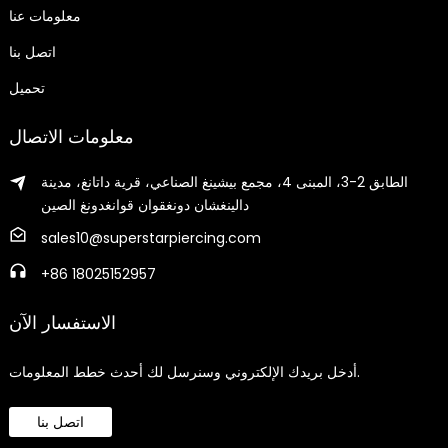
معلومات عنا
اتصل بنا
تحميل
معلومات الاتصال
الطابق 2-3، المبنى 4، مجمع بيشينغ الصناعي، قرية داتانغ، مدينة
دالينغشان دونغقوان قوانغدونغ الصين
sales10@superstarpiercing.com
+86 18025152957
الاستفسار الآن
أدخل بريدك الإلكتروني وسنرسل لك أحدث خطط المعلومات.
اتصل بنا