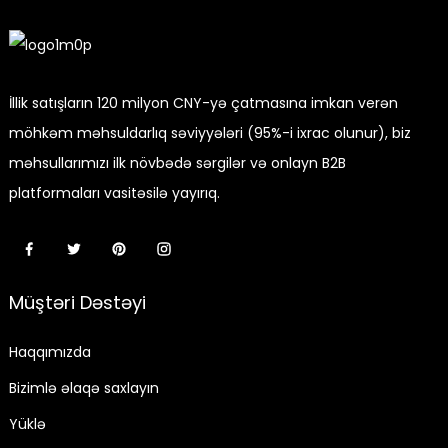
İllik satışların 120 milyon CNY-yə çatmasına imkan verən
möhkəm məhsuldarlıq səviyyələri (95%-i ixrac olunur), biz
məhsullarımızı ilk növbədə sərgilər və onlayn B2B
platformaları vasitəsilə yayırıq.
Müştəri Dəstəyi
Haqqımızda
Bizimlə əlaqə saxlayın
Yüklə