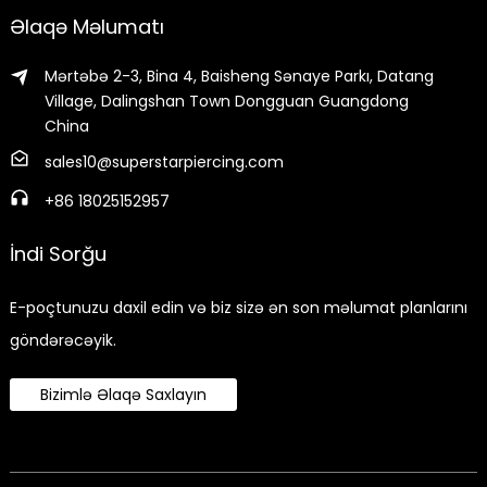
Əlaqə Məlumatı
Mərtəbə 2-3, Bina 4, Baisheng Sənaye Parkı, Datang
Village, Dalingshan Town Dongguan Guangdong
China
sales10@superstarpiercing.com
+86 18025152957
İndi Sorğu
E-poçtunuzu daxil edin və biz sizə ən son məlumat planlarını
göndərəcəyik.
Bizimlə Əlaqə Saxlayın