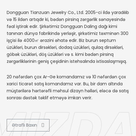
Dongguan Tianzuan Jewelry Co., Ltd. 2005-ci ildə yaradılıb
və 15 ildən artıqdır ki, bədən pirsinq zərgərlik sənayesində
fəal iştirak edir. Şirkətimiz Dongguan Daling dağı kimi
tanınan dünya fabrikində yerləşir, şirkətimiz təxminən 300
işçisi ilə 4000㎡ ərazini əhatə edir. Biz burun septum
üzükləri, burun dirsəkləri, dodaq üzükləri, qulaq dirsəkləri,
göbək üzükləri, döş üzükləri və s. kimi bədən pirsinq
zərgərliklərinin geniş çeşidinin istehsalında ixtisaslaşmışıq.
20 nəfərdən çox Ar-Ge komandamız və 10 nəfərdən çox
xarici ticarət satış komandamız var. Bu, bir dam altında
müştərilərə hərtərəfli məhsul dizayn həlləri, eləcə də satış
sonrası dəstək təklif etməyə imkan verir.
MIZDA
Ətraflı Baxın