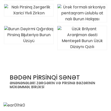
.
BƏDƏN PİRSİNQİ SƏNƏT
ƏNƏNƏNƏLƏRİ ZƏRGƏRİN VƏ PİRSİNƏ BƏZƏRİNİN
MÜKƏMMƏL BİRLİKSİ