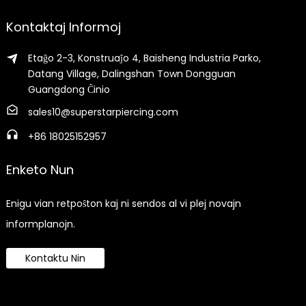
Kontaktaj Informoj
Etaĝo 2-3, Konstruaĵo 4, Baisheng Industria Parko,
Datang Village, Dalingshan Town Dongguan
Guangdong Ĉinio
sales10@superstarpiercing.com
+86 18025152957
Enketo Nun
Enigu vian retpoŝton kaj ni sendos al vi plej novajn
informplanojn.
Kontaktu Nin