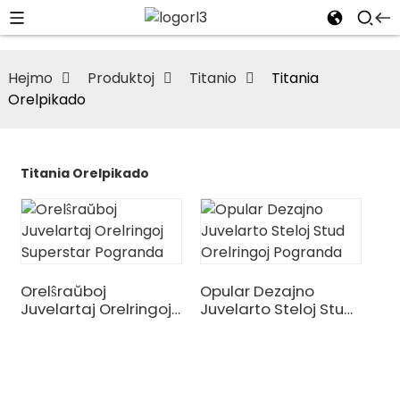
Hejmo
Produktoj
Titanio
Titania
Orelpikado
Titania Orelpikado
Orelŝraŭboj
Opular Dezajno
Juvelartaj Orelringoj
Juvelarto Steloj Stud
Superstar Pogranda
Orelringoj Pogranda