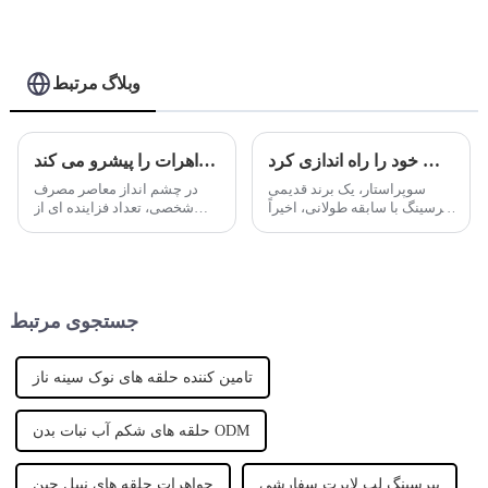
وبلاگ مرتبط
ترکیبی عالی از سنت و مدرنیته - برند قدیمی پیرسینگ سری جدید جواهرات خود را راه اندازی کرد.
برند جدید پیرسینگ روند جواهرات را پیشرو می کند
سوپراستار، یک برند قدیمی
در چشم انداز معاصر مصرف
پیرسینگ با سابقه طولانی، اخیراً
شخصی، تعداد فزاینده ای از
سری جدید جواهرات پیرسینگ را
برندهای طراح نوظهور اولین کار
روانه بازار کرده است که به طرز
خود را انجام داده اند و صنعت
هوشمندانه ای هنر سنتی را با
مد را متحول کرده اند. قابل توجه
طراحی مدرن ترکیب می کند تا
در میان این در حال افزایش ...
منحصر به فرد خود را نشان دهد.
جستجوی مرتبط
تامین کننده حلقه های نوک سینه ناز
حلقه های شکم آب نبات بدن ODM
پیرسینگ لب لابرت سفارشی
جواهرات حلقه های نیپل چین