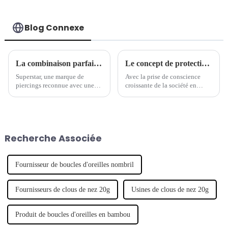
Blog Connexe
La combinaison parfaite de tradition et de modernité - la marque de piercings séculaire lance une nouvelle série de bijoux
Le concept de protection de l'environnement est devenu une nouvelle tendance dans l'industrie des bijoux de piercing.
Superstar, une marque de
Avec la prise de conscience
piercings reconnue avec une
croissante de la société en
longue histoire, a récemment
matière de protection de
lancé une nouvelle série de
l'environnement, de plus en
bijoux de piercing, qui
plus de marques commencent à
combine intelligemment
s'intéresser aux questions
l'artisanat traditionnel avec un
environnementales et à intégrer
Recherche Associée
design moderne pour montrer
le concept de développement
son caractère unique.
durable.
Fournisseur de boucles d'oreilles nombril
Fournisseurs de clous de nez 20g
Usines de clous de nez 20g
Produit de boucles d'oreilles en bambou