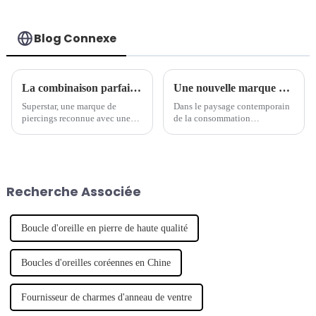
extérieurement
Blog Connexe
La combinaison parfaite de tradition et de modernité - la marque de piercings séculaire lance une nouvelle série de bijoux
Une nouvelle marque de piercings mène la tendance des bijoux
Superstar, une marque de
Dans le paysage contemporain
piercings reconnue avec une
de la consommation
longue histoire, a récemment
personnalisée, un nombre
lancé une nouvelle série de
croissant de marques de
bijoux de piercing, qui
créateurs émergentes ont fait
combine intelligemment
leurs débuts, révolutionnant
l'artisanat traditionnel avec un
l'industrie de la mode. Notable
Recherche Associée
design moderne pour montrer
parmi ces hausses...
son caractère unique.
Boucle d'oreille en pierre de haute qualité
Boucles d'oreilles coréennes en Chine
Fournisseur de charmes d'anneau de ventre