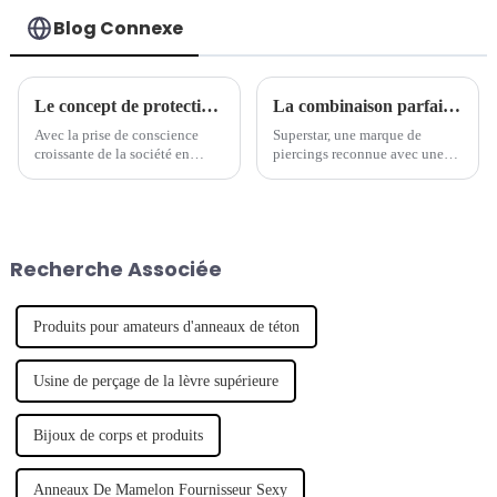
Blog Connexe
Le concept de protection de l'environnement est devenu une nouvelle tendance dans l'industrie des bijoux de piercing.
La combinaison parfaite de tradition et de modernité - la marque de piercings séculaire lance une nouvelle série de bijoux
Avec la prise de conscience
Superstar, une marque de
croissante de la société en
piercings reconnue avec une
matière de protection de
longue histoire, a récemment
l'environnement, de plus en
lancé une nouvelle série de
plus de marques commencent à
bijoux de piercing, qui
s'intéresser aux questions
combine intelligemment
environnementales et à intégrer
l'artisanat traditionnel avec un
Recherche Associée
le concept de développement
design moderne pour montrer
durable.
son caractère unique.
Produits pour amateurs d'anneaux de téton
Usine de perçage de la lèvre supérieure
Bijoux de corps et produits
Anneaux De Mamelon Fournisseur Sexy