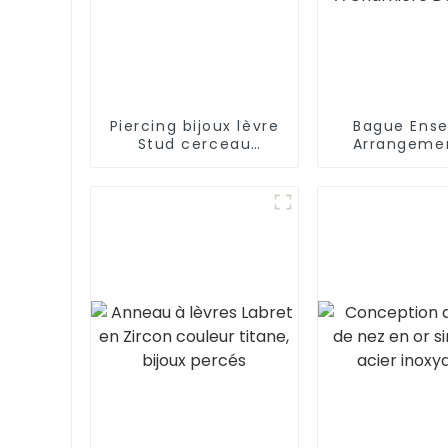
Piercing bijoux lèvre
Bague Ens
Stud cerceau
Arrangeme
Vertical Labret
Diamants An
Piercing
Nez À Char
Design 