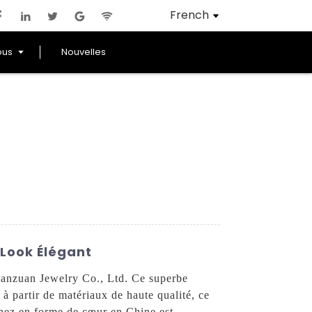
French
ous
Nouvelles
 Look Élégant
ianzuan Jewelry Co., Ltd. Ce superbe
à partir de matériaux de haute qualité, ce
 nez en forme de cœur en Chine est