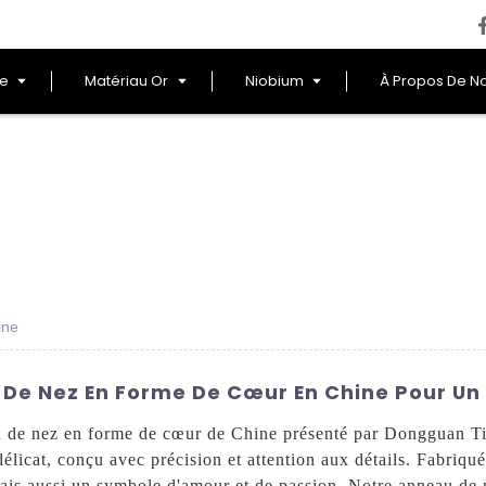
le
Matériau Or
Niobium
À Propos De N
ine
 De Nez En Forme De Cœur En Chine Pour Un
au de nez en forme de cœur de Chine présenté par Dongguan T
licat, conçu avec précision et attention aux détails. Fabriqué 
mais aussi un symbole d'amour et de passion. Notre anneau de