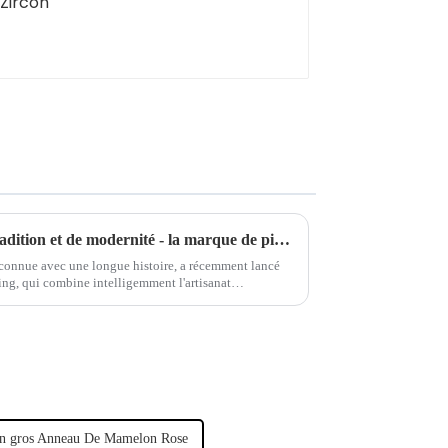
La combinaison parfaite de tradition et de modernité - la marque de piercings séculaire lance une nouvelle série de bijoux
econnue avec une longue histoire, a récemment lancé
ing, qui combine intelligemment l'artisanat
pour montrer son caractère unique.
en gros Anneau De Mamelon Rose