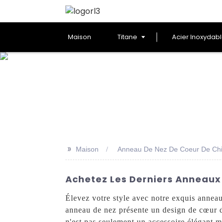
Maison
Titane
Acier Inoxydab
>>
Maison
Anneau De Nez De Coeur De Ch
Achetez Les Derniers Anneaux
Élevez votre style avec notre exquis anne
anneau de nez présente un design de cœur dé
n'est pas seulement un accessoire élégant 