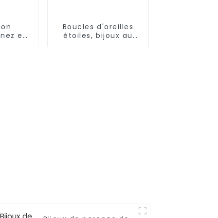
ion
Boucles d'oreilles
 nez en
étoiles, bijoux au
 acier
Design populaire,
ble
vente en gros