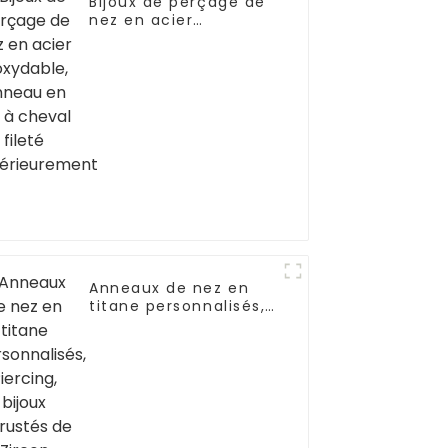
Bijoux de perçage de
nez en acier
inoxydable, anneau
en fer à cheval fileté
extérieurement
Anneaux de nez en
titane personnalisés,
Piercing, bijoux
incrustés de Zircon