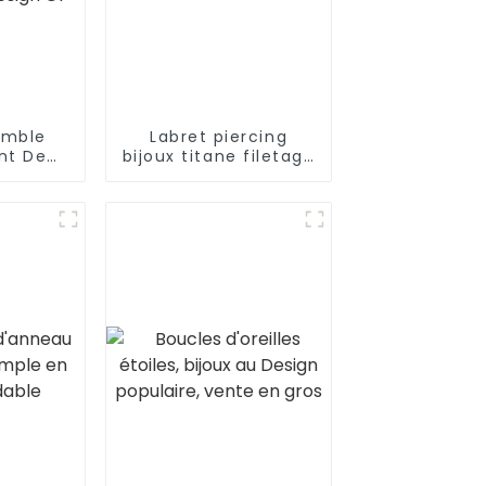
emble
Labret piercing
nt De
bijoux titane filetage
neau De
externe labret
nière
Or