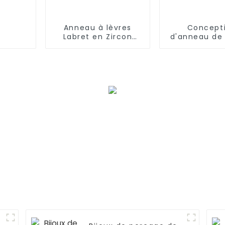
Anneau à lèvres
Concept
Labret en Zircon
d'anneau de
couleur titane,
or simple en
bijoux percés
inoxyda