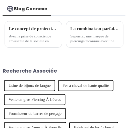
Blog Connexe
Le concept de protection de l'environnement est devenu une nouvelle tendance dans l'industrie des bijoux de piercing.
La combinaison parfaite de tradition et de modernité - la marque de piercings séculaire lance une nouvelle série de bijoux
Avec la prise de conscience
Superstar, une marque de
croissante de la société en
piercings reconnue avec une
matière de protection de
longue histoire, a récemment
l'environnement, de plus en
lancé une nouvelle série de
plus de marques commencent à
bijoux de piercing, qui
s'intéresser aux questions
combine intelligemment
environnementales et à intégrer
l'artisanat traditionnel avec un
Recherche Associée
le concept de développement
design moderne pour montrer
durable.
son caractère unique.
Usine de bijoux de langue
Fer à cheval de haute qualité
Vente en gros Piercing À Lèvres
Fournisseur de barres de perçage
Vente en gros Anneau À Sourcils
Fabricant de fer à cheval