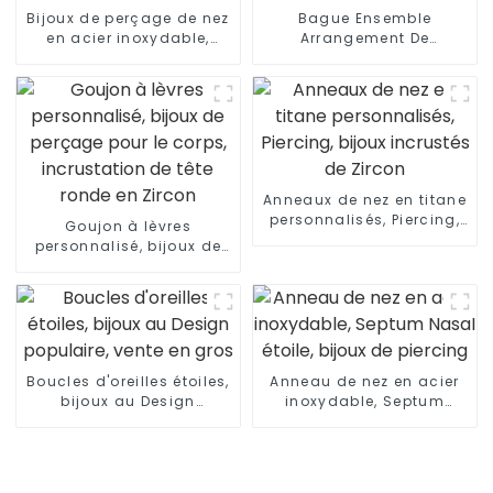
Bijoux de perçage de nez
Bague Ensemble
en acier inoxydable,
Arrangement De
anneau en fer à cheval
Diamants Anneau De Nez
fileté extérieurement
À Charnière Design Or
Anneaux de nez en titane
personnalisés, Piercing,
Goujon à lèvres
bijoux incrustés de
personnalisé, bijoux de
Zircon
perçage pour le corps,
incrustation de tête
ronde en Zircon
Boucles d'oreilles étoiles,
Anneau de nez en acier
bijoux au Design
inoxydable, Septum
populaire, vente en gros
Nasal étoile, bijoux de
piercing