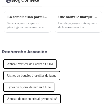
Blog Connexe
La combinaison parfaite de tradition et de modernité - la marque de piercings séculaire lance une nouvelle série de bijoux
Une nouvelle marque de piercings mène la tendance des bijoux
Superstar, une marque de
Dans le paysage contemporain
piercings reconnue avec une
de la consommation
longue histoire, a récemment
personnalisée, un nombre
lancé une nouvelle série de
croissant de marques de
bijoux de piercing, qui
créateurs émergentes ont fait
combine intelligemment
leurs débuts, révolutionnant
l'artisanat traditionnel avec un
l'industrie de la mode. Notable
Recherche Associée
design moderne pour montrer
parmi ces hausses...
son caractère unique.
Anneau vertical de Labret d'ODM
Usines de boucles d’oreilles de jauge
Types de bijoux de nez en Chine
Anneau de nez en cristal personnalisé