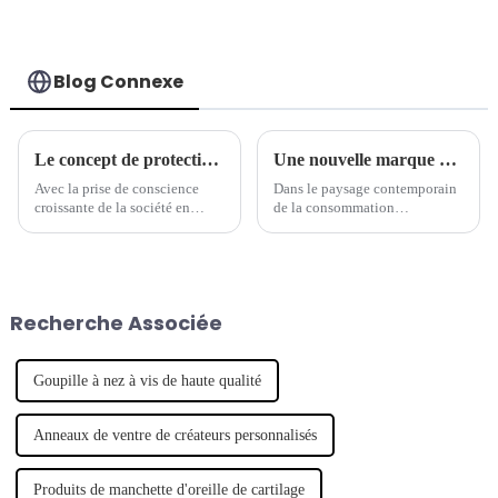
Blog Connexe
Le concept de protection de l'environnement est devenu une nouvelle tendance dans l'industrie des bijoux de piercing.
Une nouvelle marque de piercings mène la tendance des bijoux
Avec la prise de conscience
Dans le paysage contemporain
croissante de la société en
de la consommation
matière de protection de
personnalisée, un nombre
l'environnement, de plus en
croissant de marques de
plus de marques commencent à
créateurs émergentes ont fait
s'intéresser aux questions
leurs débuts, révolutionnant
environnementales et à intégrer
l'industrie de la mode. Notable
Recherche Associée
le concept de développement
parmi ces hausses...
durable.
Goupille à nez à vis de haute qualité
Anneaux de ventre de créateurs personnalisés
Produits de manchette d'oreille de cartilage