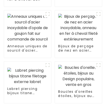
style pentagramme
en zircone en
forme de cœur
Anneaux uniques de
Bijoux de perçage
sourcil d'acier
de nez en acier
inoxydable d'opale
inoxydable, anneau
de goujon fait sur
en fer à cheval
commande de
fileté
sourcil
extérieurement
Labret piercing
Boucles d'oreilles
bijoux titane
étoiles, bijoux au
filetage externe
Design populaire,
labret
vente en gros