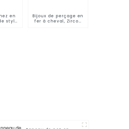
nez en
Bijoux de perçage en
de style
fer à cheval, Zircon
me en
fileté
orme de
extérieurement