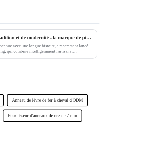
La combinaison parfaite de tradition et de modernité - la marque de piercings séculaire lance une nouvelle série de bijoux
econnue avec une longue histoire, a récemment lancé
ing, qui combine intelligemment l'artisanat
pour montrer son caractère unique.
Anneau de lèvre de fer à cheval d'ODM
Fournisseur d'anneaux de nez de 7 mm