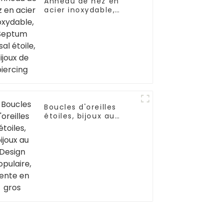
Anneau de nez en
acier inoxydable,
Septum Nasal étoile,
bijoux de piercing
Boucles d'oreilles
étoiles, bijoux au
Design populaire,
vente en gros