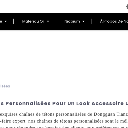
le
Matériau Or
Niobium
À Propos De N
isées
s Personnalisées Pour Un Look Accessoire 
 exquises chaînes de tétons personnalisées de Dongguan Tianz
-faire expert, nos chaînes de tétons personnalisées sont le mé
es pour répondre aux besoins des clients. aux préférences et s