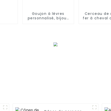
Goujon à lèvres
Cerceau de 
personnalisé, bijoux
fer à cheval 
de perçage pour le
pentagram
corps, incrustation
zircone en f
de tête ronde en
cœur
Zircon