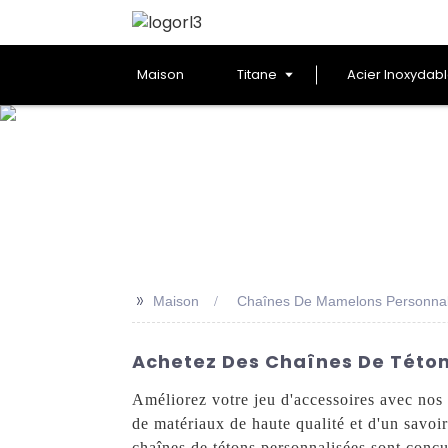
Maison
Titane
Acier Inoxydab
>>
Maison
Chaînes De Mamelons Personnal
Achetez Des Chaînes De Téton
Améliorez votre jeu d'accessoires avec nos
de matériaux de haute qualité et d'un savoir
chaînes de tétons personnalisées sont conçu