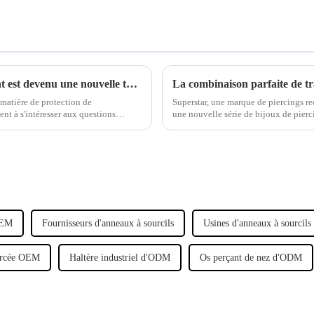
Le concept de protection de l'environnement est devenu une nouvelle tendance dans l'industrie des bijoux de piercing.
 matière de protection de
Superstar, une marque de piercings r
t à s'intéresser aux questions
une nouvelle série de bijoux de pierc
ppement durable.
traditionnel avec un design moderne 
'OEM
Fournisseurs d'anneaux à sourcils
Usines d'anneaux à sourcils
percée OEM
Haltère industriel d'ODM
Os perçant de nez d'ODM