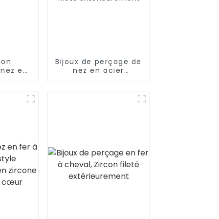
ion
Bijoux de perçage de
 nez en
nez en acier
 acier
inoxydable, anneau
ble
en fer à cheval
fileté
extérieurement