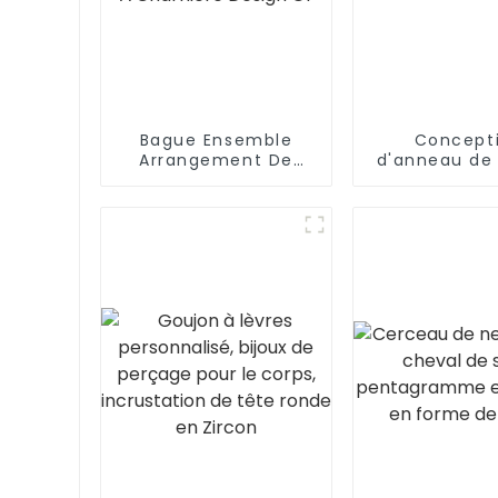
Bague Ensemble
Concept
Arrangement De
d'anneau de
Diamants Anneau De
or simple en
Nez À Charnière
inoxyda
Design Or