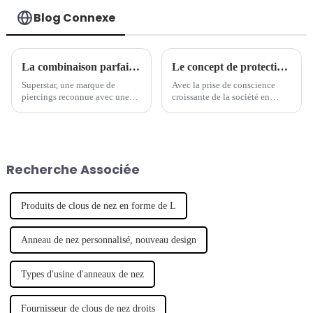
Blog Connexe
La combinaison parfaite de tradition et de modernité - la marque de piercings séculaire lance une nouvelle série de bijoux
Le concept de protection de l'environnement est devenu une nouvelle tendance dans l'industrie des bijoux de piercing.
Superstar, une marque de
Avec la prise de conscience
piercings reconnue avec une
croissante de la société en
longue histoire, a récemment
matière de protection de
lancé une nouvelle série de
l'environnement, de plus en
bijoux de piercing, qui
plus de marques commencent à
combine intelligemment
s'intéresser aux questions
l'artisanat traditionnel avec un
environnementales et à intégrer
Recherche Associée
design moderne pour montrer
le concept de développement
son caractère unique.
durable.
Produits de clous de nez en forme de L
Anneau de nez personnalisé, nouveau design
Types d'usine d'anneaux de nez
Fournisseur de clous de nez droits