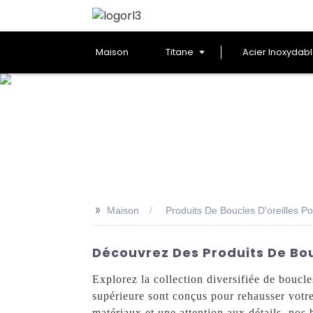
Maison
Titane
Acier Inoxydab
>>
Maison
Produits De Boucles D'oreilles 
Découvrez Des Produits De Bou
Explorez la collection diversifiée de bouc
supérieure sont conçus pour rehausser votre 
matériaux et une attention aux détails, nos