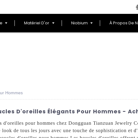
le
Matériel D'or
Niobium
À Propos De 
Pour Hommes
cles D'oreilles Élégants Pour Hommes - Ac
les d'oreilles pour hommes chez Dongguan Tianzuan Jewelry Co.
look de tous les jours avec une touche de sophistication et d'
 boucles d'oreilles pour hommes Les boucles d'oreilles offrent