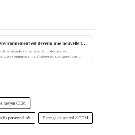
Le concept de protection de l'environnement est devenu une nouvelle tendance dans l'industrie des bijoux de piercing.
 de la société en matière de protection de
marques commencent à s'intéresser aux questions
oncept de développement durable.
nez moyen OEM
cils personnalisés
Perçage de sourcil d'ODM