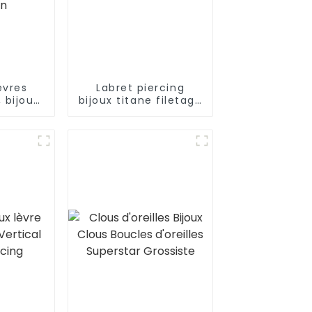
èvres
Labret piercing
 bijoux
bijoux titane filetage
pour le
externe labret
station
nde en
n