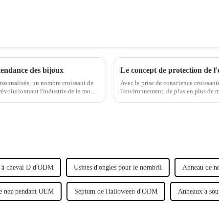
tendance des bijoux
sonnalisée, un nombre croissant de
Avec la prise de conscience croissante
révolutionnant l'industrie de la mode.
l'environnement, de plus en plus de 
environnementales et à intégrer le c
r à cheval D d'ODM
Usines d'ongles pour le nombril
Anneau de 
e nez pendant OEM
Septum de Halloween d'ODM
Anneaux à sour