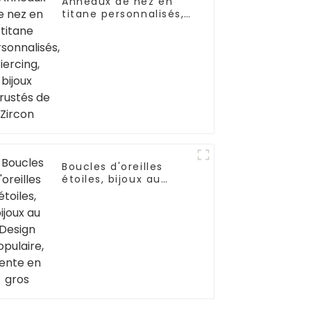
Anneaux de nez en
titane personnalisés,
Piercing, bijoux
incrustés de Zircon
Boucles d'oreilles
étoiles, bijoux au
Design populaire,
vente en gros