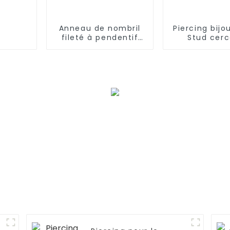
Anneau de nombril
Piercing bijo
fileté à pendentif
Stud cer
double style fleur
Vertical L
Piercin