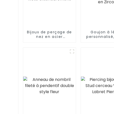
Bijoux de perçage de
Goujon à l
nez en acier
personnalisé,
inoxydable, anneau
de perçage 
en fer à cheval
corps, incru
fileté
de tête ro
extérieurement
Zirco