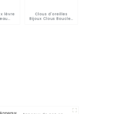
ux lèvre
Clous d'oreilles
ceau
Bijoux Clous Boucles
abret
d'oreilles Superstar
g
Grossiste