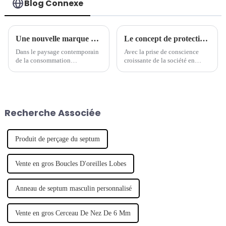
Blog Connexe
Une nouvelle marque de piercings mène la tendance des bijoux
Le concept de protection de l'environnement est devenu une nouvelle tendance dans l'industrie des bijoux de piercing.
Dans le paysage contemporain
Avec la prise de conscience
de la consommation
croissante de la société en
personnalisée, un nombre
matière de protection de
croissant de marques de
l'environnement, de plus en
créateurs émergentes ont fait
plus de marques commencent à
leurs débuts, révolutionnant
s'intéresser aux questions
l'industrie de la mode. Notable
environnementales et à intégrer
Recherche Associée
parmi ces hausses...
le concept de développement
durable.
Produit de perçage du septum
Vente en gros Boucles D'oreilles Lobes
Anneau de septum masculin personnalisé
Vente en gros Cerceau De Nez De 6 Mm