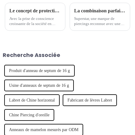
Le concept de protection de l'environnement est devenu une nouvelle tendance dans l'industrie des bijoux de piercing.
La combinaison parfaite de tradition et de modernité - la marque de piercings séculaire lance une nouvelle série de bijoux
Avec la prise de conscience
Superstar, une marque de
croissante de la société en
piercings reconnue avec une
matière de protection de
longue histoire, a récemment
l'environnement, de plus en
lancé une nouvelle série de
plus de marques commencent à
bijoux de piercing, qui
s'intéresser aux questions
combine intelligemment
environnementales et à intégrer
l'artisanat traditionnel avec un
Recherche Associée
le concept de développement
design moderne pour montrer
durable.
son caractère unique.
Produit d'anneau de septum de 16 g
Usine d'anneaux de septum de 16 g
Labret de Chine horizontal
Fabricant de lèvres Labret
Chine Piercing d'oreille
Anneaux de mamelon mesurés par ODM