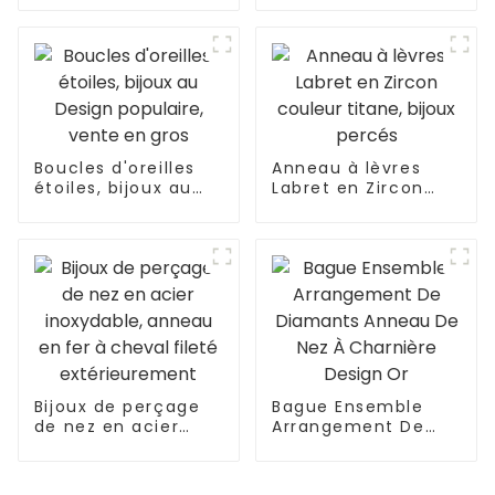
de goujon fait sur
corps, incrustation
commande de
de tête ronde en
sourcil
Zircon
Boucles d'oreilles
Anneau à lèvres
étoiles, bijoux au
Labret en Zircon
Design populaire,
couleur titane,
vente en gros
bijoux percés
Bijoux de perçage
Bague Ensemble
de nez en acier
Arrangement De
inoxydable, anneau
Diamants Anneau
en fer à cheval
De Nez À Charnière
fileté
Design Or