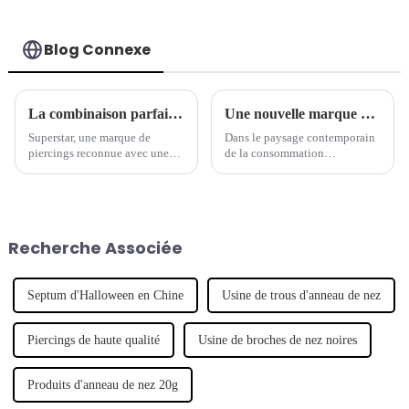
extérieurement
Blog Connexe
La combinaison parfaite de tradition et de modernité - la marque de piercings séculaire lance une nouvelle série de bijoux
Une nouvelle marque de piercings mène la tendance des bijoux
Superstar, une marque de
Dans le paysage contemporain
piercings reconnue avec une
de la consommation
longue histoire, a récemment
personnalisée, un nombre
lancé une nouvelle série de
croissant de marques de
bijoux de piercing, qui
créateurs émergentes ont fait
combine intelligemment
leurs débuts, révolutionnant
l'artisanat traditionnel avec un
l'industrie de la mode. Notable
Recherche Associée
design moderne pour montrer
parmi ces hausses...
son caractère unique.
Septum d'Halloween en Chine
Usine de trous d'anneau de nez
Piercings de haute qualité
Usine de broches de nez noires
Produits d'anneau de nez 20g