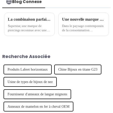
Blog Connexe
La combinaison parfaite de tradition et de modernité - la marque de piercings séculaire lance une nouvelle série de bijoux
Une nouvelle marque de piercings mène la tendance des bijoux
Superstar, une marque de
Dans le paysage contemporain
piercings reconnue avec une
de la consommation
longue histoire, a récemment
personnalisée, un nombre
lancé une nouvelle série de
croissant de marques de
bijoux de piercing, qui
créateurs émergentes ont fait
combine intelligemment
leurs débuts, révolutionnant
l'artisanat traditionnel avec un
l'industrie de la mode. Notable
Recherche Associée
design moderne pour montrer
parmi ces hausses...
son caractère unique.
Produits Labret horizontaux
Chine Bijoux en titane G23
Usine de types de bijoux de nez
Fournisseur d'anneaux de langue mignons
Anneaux de mamelon en fer à cheval OEM