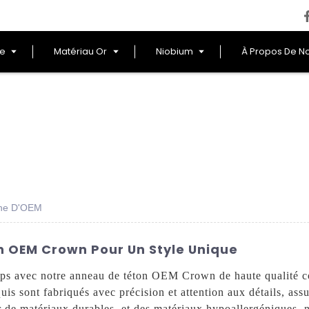
le
Matériau Or
Niobium
À Propos De N
ne D'OEM
 OEM Crown Pour Un Style Unique
orps avec notre anneau de téton OEM Crown de haute qualité 
is sont fabriqués avec précision et attention aux détails, ass
ir de matériaux durables. et des matériaux hypoallergéniques,