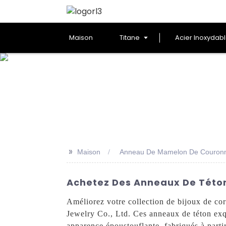
Maison
Titane
Acier Inoxydab
>>
Maison
Anneau De Mamelon De Couron
Achetez Des Anneaux De Téton
Améliorez votre collection de bijoux de c
Jewelry Co., Ltd. Ces anneaux de téton exqu
apparence époustouflante, fabriqués à part