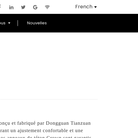
French
ous
Nouvelles
conçu et fabriqué par Dongguan Tianzuan
urant un ajustement confortable et une
 nos anneaux de téton Crown sont garantis