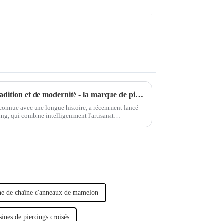
La combinaison parfaite de tradition et de modernité - la marque de piercings séculaire lance une nouvelle série de bijoux
econnue avec une longue histoire, a récemment lancé
ing, qui combine intelligemment l'artisanat
pour montrer son caractère unique.
ne de chaîne d'anneaux de mamelon
sines de piercings croisés