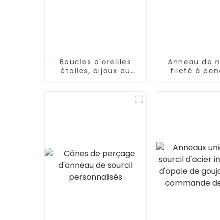
Boucles d'oreilles
Anneau de n
étoiles, bijoux au
fileté à pen
Design populaire,
double style
vente en gros