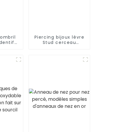
ombril
Piercing bijoux lèvre
dentif
Stud cerceau
 fleur
Vertical Labret
Piercing