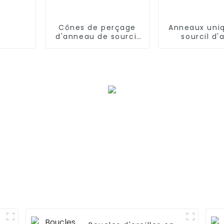
Cônes de perçage
Anneaux uni
d'anneau de sourcil
sourcil d'
personnalisés
inoxydable 
de goujon fa
command
sourci