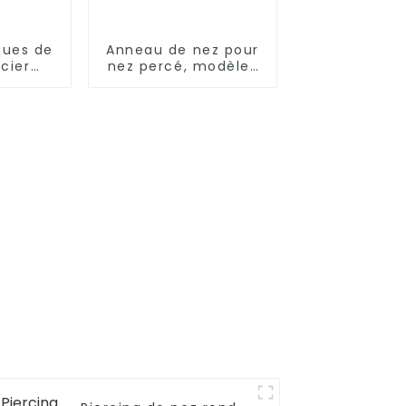
ques de
Anneau de nez pour
acier
nez percé, modèles
d'opale
simples d'anneaux
it sur
de nez en or
e de
l