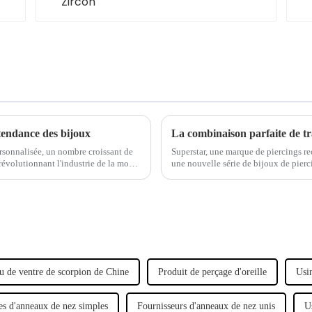
tendance des bijoux
sonnalisée, un nombre croissant de
Superstar, une marque de piercings r
révolutionnant l'industrie de la mode.
une nouvelle série de bijoux de pierc
traditionnel avec un design moderne 
 de ventre de scorpion de Chine
Produit de perçage d'oreille
Usi
es d'anneaux de nez simples
Fournisseurs d'anneaux de nez unis
U