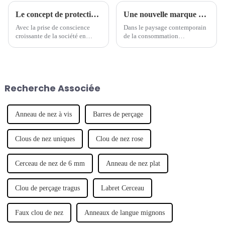
Le concept de protection de l'environnement est devenu une nouvelle tendance dans l'industrie des bijoux de piercing.
Une nouvelle marque de piercings mène la tendance des bijoux
Avec la prise de conscience
Dans le paysage contemporain
croissante de la société en
de la consommation
matière de protection de
personnalisée, un nombre
l'environnement, de plus en
croissant de marques de
plus de marques commencent à
créateurs émergentes ont fait
s'intéresser aux questions
leurs débuts, révolutionnant
environnementales et à intégrer
l'industrie de la mode. Notable
Recherche Associée
le concept de développement
parmi ces hausses...
durable.
Anneau de nez à vis
Barres de perçage
Clous de nez uniques
Clou de nez rose
Cerceau de nez de 6 mm
Anneau de nez plat
Clou de perçage tragus
Labret Cerceau
Faux clou de nez
Anneaux de langue mignons