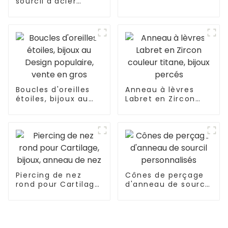
sourcil d'acier
d'oreilles Superstar
inoxydable d'opale
Grossiste
de goujon fait sur
commande de
sourcil
Boucles d'oreilles
Anneau à lèvres
étoiles, bijoux au
Labret en Zircon
Design populaire,
couleur titane,
vente en gros
bijoux percés
Piercing de nez
Cônes de perçage
rond pour Cartilage,
d'anneau de sourcil
bijoux, anneau de
personnalisés
nez