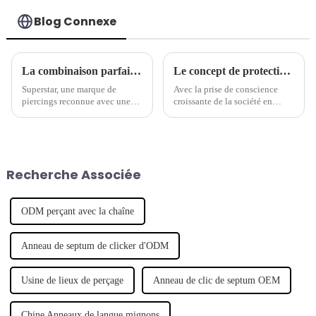
Blog Connexe
La combinaison parfaite de tradition et de modernité - la marque de piercings séculaire lance une nouvelle série de bijoux
Le concept de protection de l'environnement est devenu une nouvelle tendance dans l'industrie des bijoux de piercing.
Superstar, une marque de
Avec la prise de conscience
piercings reconnue avec une
croissante de la société en
longue histoire, a récemment
matière de protection de
lancé une nouvelle série de
l'environnement, de plus en
bijoux de piercing, qui
plus de marques commencent à
combine intelligemment
s'intéresser aux questions
l'artisanat traditionnel avec un
environnementales et à intégrer
Recherche Associée
design moderne pour montrer
le concept de développement
son caractère unique.
durable.
ODM perçant avec la chaîne
Anneau de septum de clicker d'ODM
Usine de lieux de perçage
Anneau de clic de septum OEM
Chine Anneaux de langue mignons