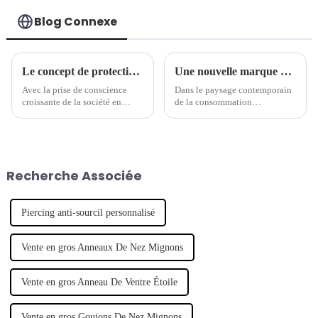
Blog Connexe
Le concept de protection de l'environnement est devenu une nouvelle tendance dans l'industrie des bijoux de piercing.
Une nouvelle marque de piercings mène la tendance des bijoux
Avec la prise de conscience
Dans le paysage contemporain
croissante de la société en
de la consommation
matière de protection de
personnalisée, un nombre
l'environnement, de plus en
croissant de marques de
plus de marques commencent à
créateurs émergentes ont fait
s'intéresser aux questions
leurs débuts, révolutionnant
environnementales et à intégrer
l'industrie de la mode. Notable
Recherche Associée
le concept de développement
parmi ces hausses...
durable.
Piercing anti-sourcil personnalisé
Vente en gros Anneaux De Nez Mignons
Vente en gros Anneau De Ventre Étoile
Vente en gros Goujons De Nez Mignons