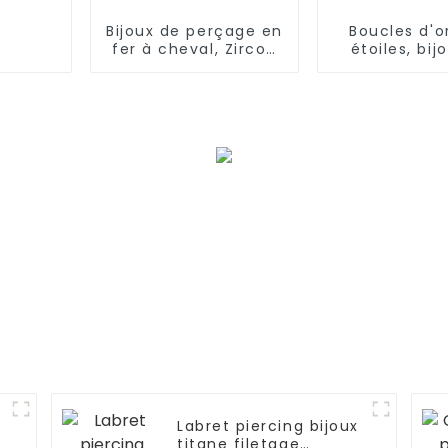
Bijoux de perçage en
Boucles d'or
fer à cheval, Zircon
étoiles, bij
fileté
Design popu
extérieurement
vente en 
Labret piercing bijoux
titane filetage