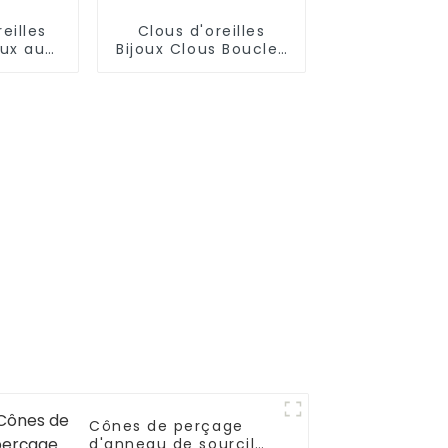
eilles
Clous d'oreilles
oux au
Bijoux Clous Boucles
laire,
d'oreilles Superstar
gros
Grossiste
Cônes de perçage
d'anneau de sourcil