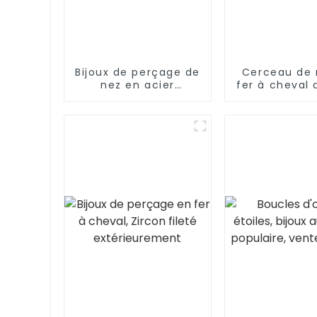
Bijoux de perçage de
Cerceau de 
nez en acier
fer à cheval 
inoxydable, anneau
pentagram
en fer à cheval
zircone en f
fileté
cœur
extérieurement