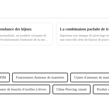
tendance des bijoux
sonnalisée, un nombre croissant de
Superstar, une marque de piercings r
révolutionnant l'industrie de la mode.
une nouvelle série de bijoux de pierc
traditionnel avec un design moderne 
'ODM
Fournisseurs Anneaux de mamelon
Usines d'anneaux de ma
seur de boucles d'oreilles à lèvres
Chine Piercing cutané
Produit 