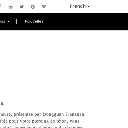
French
ous
Nouvelles
es
rieure, présentée par Dongguan Tianzuan
able pour votre piercing de téton, vous
ualité, notre jauge d'anneau de téton est