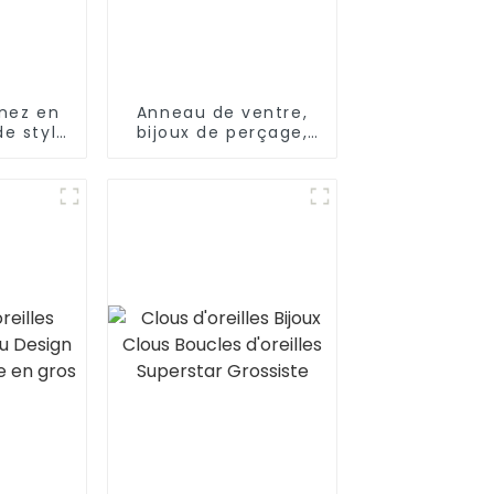
nez en
Anneau de ventre,
de style
bijoux de perçage,
me en
pendentif en forme
orme de
de fleur et de poire