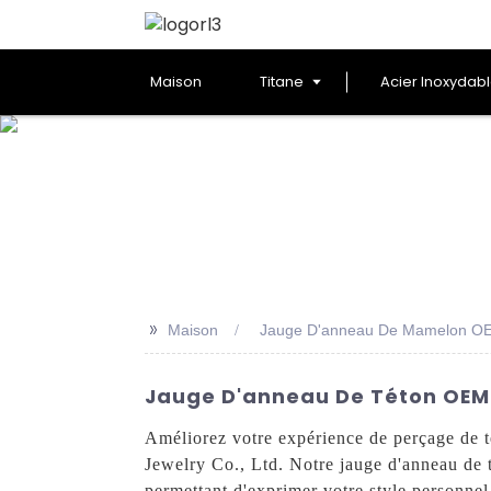
Maison
Titane
Acier Inoxydab
>>
Maison
Jauge D'anneau De Mamelon O
Jauge D'anneau De Téton OEM 
Améliorez votre expérience de perçage de 
Jewelry Co., Ltd. Notre jauge d'anneau de t
permettant d'exprimer votre style personnel 