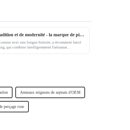
La combinaison parfaite de tradition et de modernité - la marque de piercings séculaire lance une nouvelle série de bijoux
econnue avec une longue histoire, a récemment lancé
ing, qui combine intelligemment l'artisanat
pour montrer son caractère unique.
melon
Anneaux mignons de septum d'OEM
de perçage rose