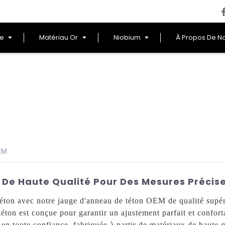
le
Matériau Or
Niobium
À Propos De N
EM
De Haute Qualité Pour Des Mesures Précis
téton avec notre jauge d'anneau de téton OEM de qualité supé
éton est conçue pour garantir un ajustement parfait et confort
en toute confiance, fabriquée à partir de matériaux de haute q