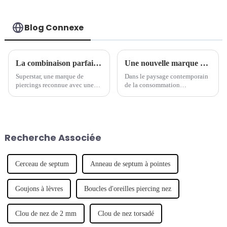
extérieurement
Blog Connexe
La combinaison parfaite de tradition et de modernité - la marque de piercings séculaire lance une nouvelle série de bijoux
Une nouvelle marque de piercings mène la tendance des bijoux
Superstar, une marque de
Dans le paysage contemporain
piercings reconnue avec une
de la consommation
longue histoire, a récemment
personnalisée, un nombre
lancé une nouvelle série de
croissant de marques de
bijoux de piercing, qui
créateurs émergentes ont fait
combine intelligemment
leurs débuts, révolutionnant
l'artisanat traditionnel avec un
l'industrie de la mode. Notable
Recherche Associée
design moderne pour montrer
parmi ces hausses...
son caractère unique.
Cerceau de septum
Anneau de septum à pointes
Goujons à lèvres
Boucles d'oreilles piercing nez
Clou de nez de 2 mm
Clou de nez torsadé