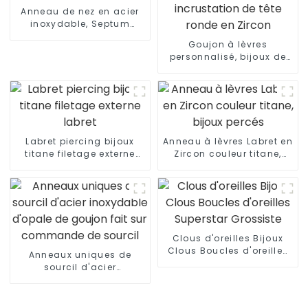
Anneau de nez en acier
inoxydable, Septum
Nasal étoile, bijoux de
Goujon à lèvres
piercing
personnalisé, bijoux de
perçage pour le corps,
incrustation de tête
ronde en Zircon
Labret piercing bijoux
Anneau à lèvres Labret en
titane filetage externe
Zircon couleur titane,
labret
bijoux percés
Clous d'oreilles Bijoux
Clous Boucles d'oreilles
Anneaux uniques de
Superstar Grossiste
sourcil d'acier
inoxydable d'opale de
goujon fait sur
commande de sourcil