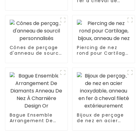
fer à cheval de
pendentif en forme
style pentagramme
de fleur et de poire
en zircone en
forme de cœur
Cônes de perçage
Piercing de nez
d'anneau de sourcil
rond pour Cartilage,
personnalisés
bijoux, anneau de
nez
Bague Ensemble
Bijoux de perçage
Arrangement De
de nez en acier
Diamants Anneau
inoxydable, anneau
De Nez À Charnière
en fer à cheval
Design Or
fileté