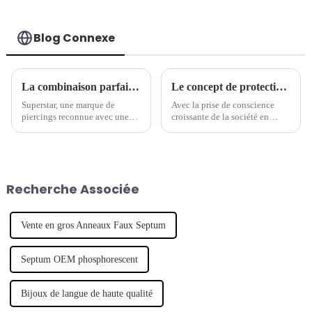
sourcil
Blog Connexe
La combinaison parfaite de tradition et de modernité - la marque de piercings séculaire lance une nouvelle série de bijoux
Le concept de protection de l'environnement est devenu une nouvelle tendance dans l'industrie des bijoux de piercing.
Superstar, une marque de
Avec la prise de conscience
piercings reconnue avec une
croissante de la société en
longue histoire, a récemment
matière de protection de
lancé une nouvelle série de
l'environnement, de plus en
bijoux de piercing, qui
plus de marques commencent à
combine intelligemment
s'intéresser aux questions
l'artisanat traditionnel avec un
environnementales et à intégrer
Recherche Associée
design moderne pour montrer
le concept de développement
son caractère unique.
durable.
Vente en gros Anneaux Faux Septum
Septum OEM phosphorescent
Bijoux de langue de haute qualité