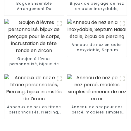
Bague Ensemble
Bijoux de perçage de nez
Arrangement De
en acier inoxydable,
Diamants Anneau De Nez
anneau en fer à cheval
À Charnière Design Or
fileté extérieurement
Anneau de nez en acier
inoxydable, Septum
Nasal étoile, bijoux de
Goujon à lèvres
piercing
personnalisé, bijoux de
perçage pour le corps,
incrustation de tête
ronde en Zircon
Anneaux de nez en titane
Anneau de nez pour nez
personnalisés, Piercing,
percé, modèles simples
bijoux incrustés de
d'anneaux de nez en or
Zircon