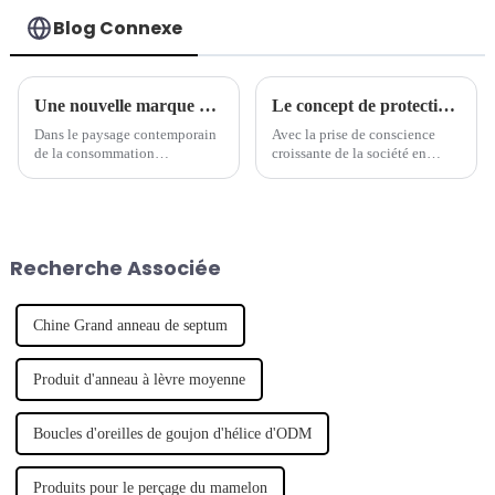
Blog Connexe
Une nouvelle marque de piercings mène la tendance des bijoux
Le concept de protection de l'environnement est devenu une nouvelle tendance dans l'industrie des bijoux de piercing.
Dans le paysage contemporain
Avec la prise de conscience
de la consommation
croissante de la société en
personnalisée, un nombre
matière de protection de
croissant de marques de
l'environnement, de plus en
créateurs émergentes ont fait
plus de marques commencent à
leurs débuts, révolutionnant
s'intéresser aux questions
l'industrie de la mode. Notable
environnementales et à intégrer
Recherche Associée
parmi ces hausses...
le concept de développement
durable.
Chine Grand anneau de septum
Produit d'anneau à lèvre moyenne
Boucles d'oreilles de goujon d'hélice d'ODM
Produits pour le perçage du mamelon