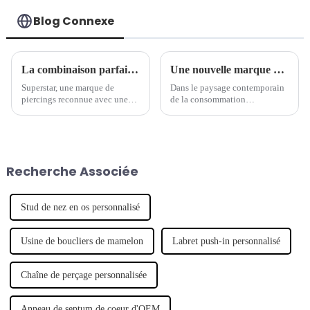
Blog Connexe
La combinaison parfaite de tradition et de modernité - la marque de piercings séculaire lance une nouvelle série de bijoux
Une nouvelle marque de piercings mène la tendance des bijoux
Superstar, une marque de
Dans le paysage contemporain
piercings reconnue avec une
de la consommation
longue histoire, a récemment
personnalisée, un nombre
lancé une nouvelle série de
croissant de marques de
bijoux de piercing, qui
créateurs émergentes ont fait
combine intelligemment
leurs débuts, révolutionnant
l'artisanat traditionnel avec un
l'industrie de la mode. Notable
Recherche Associée
design moderne pour montrer
parmi ces hausses...
son caractère unique.
Stud de nez en os personnalisé
Usine de boucliers de mamelon
Labret push-in personnalisé
Chaîne de perçage personnalisée
Anneau de septum de coeur d'OEM