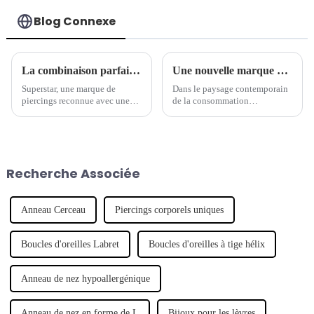
Blog Connexe
La combinaison parfaite de tradition et de modernité - la marque de piercings séculaire lance une nouvelle série de bijoux
Une nouvelle marque de piercings mène la tendance des bijoux
Superstar, une marque de
Dans le paysage contemporain
piercings reconnue avec une
de la consommation
longue histoire, a récemment
personnalisée, un nombre
lancé une nouvelle série de
croissant de marques de
bijoux de piercing, qui
créateurs émergentes ont fait
combine intelligemment
leurs débuts, révolutionnant
l'artisanat traditionnel avec un
l'industrie de la mode. Notable
Recherche Associée
design moderne pour montrer
parmi ces hausses...
son caractère unique.
Anneau Cerceau
Piercings corporels uniques
Boucles d'oreilles Labret
Boucles d'oreilles à tige hélix
Anneau de nez hypoallergénique
Anneau de nez en forme de L
Bijoux pour les lèvres