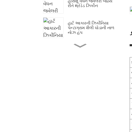
હોર્સશુ વેધન જ્વેલરી બાહ્ય
રીતે થ્રેડેડ ઝિર્કોન
હાર્ટ આકારની ઝિર્કોનિયા
પેન્ટાગ્રામ શૈલી ઘોડાની નાળ
નોઝ હૂપ
નોઝ સ્ટડ રાઉન્ડ કોમલાસ્થિ
વેધન જ્વેલરી નોઝ રીંગ
રિંગ ડાયમંડ એરેન્જમેન્ટ સેટ
હિન્જ્ડ નોઝ રિંગ ડિઝાઇન
ગોલ્ડ
સ્ટેનલેસ સ્ટીલ સિમ્પલ ગોલ્ડ
નોઝ રિંગ ડિઝાઇન
વીંધેલા નાક માટે નોઝ રીંગ
સિમ્પલ ગોલ્ડ નોઝ રીંગ
ડિઝાઇન