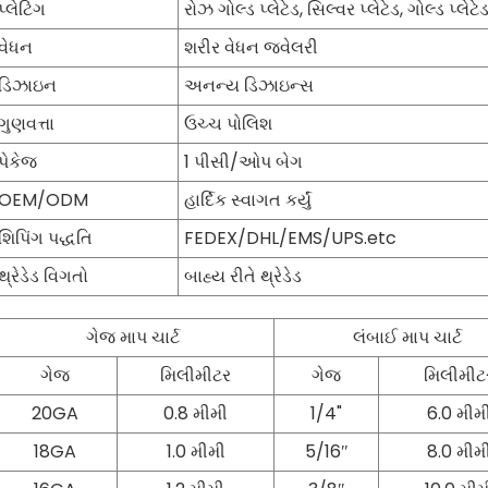
પ્લેટિંગ
રોઝ ગોલ્ડ પ્લેટેડ, સિલ્વર પ્લેટેડ, ગોલ્ડ પ્લેટેડ
વેધન
શરીર વેધન જ્વેલરી
ડિઝાઇન
અનન્ય ડિઝાઇન્સ
ગુણવત્તા
ઉચ્ચ પોલિશ
પેકેજ
1 પીસી/ઓપ બેગ
OEM/ODM
હાર્દિક સ્વાગત કર્યું
શિપિંગ પદ્ધતિ
FEDEX/DHL/EMS/UPS.etc
થ્રેડેડ વિગતો
બાહ્ય રીતે થ્રેડેડ
ગેજ માપ ચાર્ટ
લંબાઈ માપ ચાર્ટ
ગેજ
મિલીમીટર
ગેજ
મિલીમીટ
20GA
0.8 મીમી
1/4"
6.0 મીમ
18GA
1.0 મીમી
5/16″
8.0 મીમ