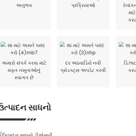
રેખાં
અનુભવ
પ્રક્રિયાઓ
માટ
કસ્
અમારો સંપર્ક કરવા માટે
દર અઠવાડિયે નવી
ડિઝા
મફત નમૂનાઓનું
પ્રોડક્ટ્સ અપડેટ કરવી
કસ્
સ્વાગત છે
ઉત્પાદન સાધનો