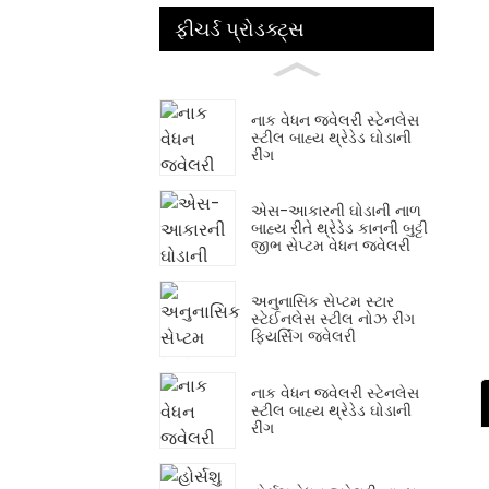
ફીચર્ડ પ્રોડક્ટ્સ
નાક વેધન જ્વેલરી સ્ટેનલેસ
સ્ટીલ બાહ્ય થ્રેડેડ ઘોડાની
રીંગ
એસ-આકારની ઘોડાની નાળ
બાહ્ય રીતે થ્રેડેડ કાનની બુટ્ટી
જીભ સેપ્ટમ વેધન જ્વેલરી
અનુનાસિક સેપ્ટમ સ્ટાર
સ્ટેઈનલેસ સ્ટીલ નોઝ રીંગ
ફિયર્સિંગ જ્વેલરી
નાક વેધન જ્વેલરી સ્ટેનલેસ
સ્ટીલ બાહ્ય થ્રેડેડ ઘોડાની
રીંગ