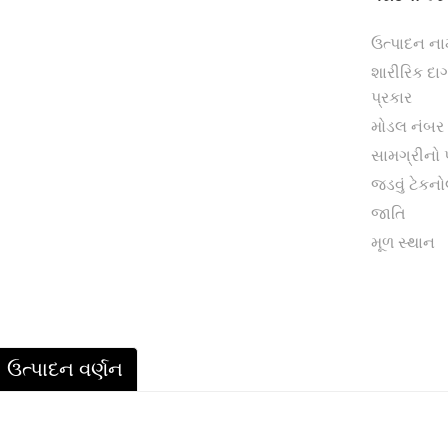
ઉત્પાદન ન
શારીરિક દા
પ્રકાર
મોડલ નંબર
સામગ્રીનો 
જડવું ટેકન
જાતિ
મૂળ સ્થાન
ઉત્પાદન વર્ણન