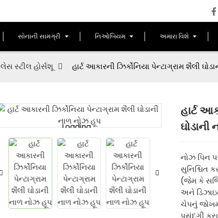
સોનાની સામગ્રી
નિઓબિયમ
અમારા વિશે
નલેસ સ્ટીલ હોર્સશૂ
હાર્ટ આકારની ઝિર્કોનિયા પેન્ટાગ્રામ શૈલી ઘો
હાર્ટ આક
ઘોડાની 
Loading...
Loading...
નોઝ પિન પ
સુનિશ્ચિત ક
(જેમ કે સર
અને ડિઝાઇન
ચેપનું જોખ
પસંદગી કરવ