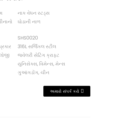
ામ
નાક વેધન સ્ટડ્સ
ગીનાનો
ઘોડાની નાળ
SHS0020
પ્રકાર
316L સર્જિકલ સ્ટીલ
ોલોજી
જ્વેલરી સેટિંગ ક્રાફ્ટ
યુનિસેક્સ, વિમેન્સ, મેન્સ
ગુઆંગડોંગ, ચીન
અમારો સંપર્ક કરો