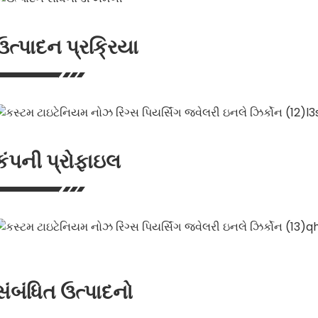
ઉત્પાદન પ્રક્રિયા
કંપની પ્રોફાઇલ
સંબંધિત ઉત્પાદનો