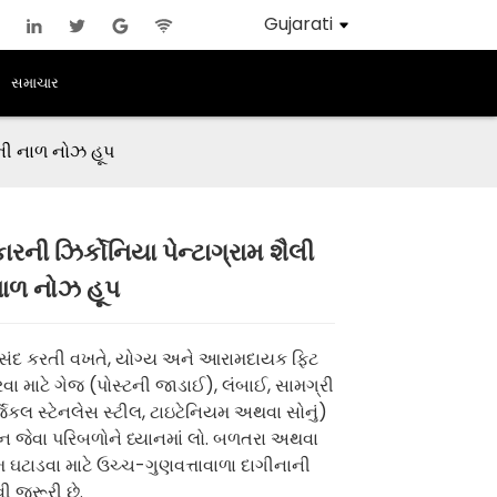
Gujarati
સમાચાર
ડાની નાળ નોઝ હૂપ
ારની ઝિર્કોનિયા પેન્ટાગ્રામ શૈલી
નાળ નોઝ હૂપ
Loading...
Loading...
Loading..
Loading..
સંદ કરતી વખતે, યોગ્ય અને આરામદાયક ફિટ
રવા માટે ગેજ (પોસ્ટની જાડાઈ), લંબાઈ, સામગ્રી
્જિકલ સ્ટેનલેસ સ્ટીલ, ટાઇટેનિયમ અથવા સોનું)
 જેવા પરિબળોને ધ્યાનમાં લો. બળતરા અથવા
મ ઘટાડવા માટે ઉચ્ચ-ગુણવત્તાવાળા દાગીનાની
ી જરૂરી છે.