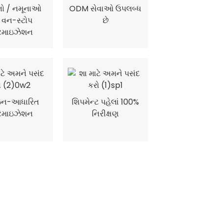
કનો / નમૂનાઓ
ODM સેવાઓ ઉપલબ્ધ
ે વન-સ્ટોપ
છે
ટમાઇઝેશન
ઇન-આધારિત
શિપમેન્ટ પહેલાં 100%
ટમાઇઝેશન
નિરીક્ષણ