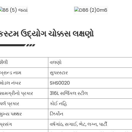
કસ્ટમ ઉદ્યોગ ચોક્કસ લક્ષણો
શૈલી
વલણો
બ્રાન્ડ નામ
સુપરસ્ટાર
મોડલ નંબર
SHS0020
સામગ્રીનો પ્રકાર
316L સર્જિકલ સ્ટીલ
પર્લ પ્રકાર
કોઈ નહિ
મુખ્ય પથ્થર
ઝિર્કોન
પ્રસંગ
વર્ષગાંઠ, સગાઈ, ભેટ, લગ્ન, પાર્ટી