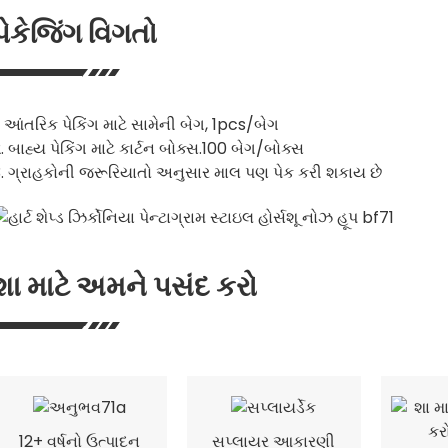
પેકેજિંગ વિગતો
. આંતરિક પેકિંગ માટે સામેની બેગ, 1pcs/બેગ
. બાહ્ય પેકિંગ માટે કાર્ટન બોક્સ.100 બેગ/બોક્સ
. ગ્રાહકોની જરૂરિયાતો અનુસાર માલ પણ પેક કરી શકાય છે
શા માટે અમને પસંદ કરો
12+ વર્ષનો ઉત્પાદન
સપ્લાયર આકારણી