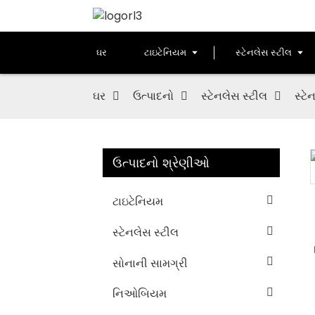
ઘર
ટાઇટેનિયમ
સ્ટેનલેસ સ્ટીલ
ઘર
ઉત્પાદનો
સ્ટેનલેસ સ્ટીલ
સ્ટે
ઉત્પાદનો શ્રેણીઓ
Loading...
Loading...
ટાઇટેનિયમ
સ્ટેનલેસ સ્ટીલ
સોનાની સામગ્રી
નિઓબિયમ