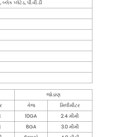
, બ્લેક પ્લેટેડ, પી.વી.ડી
જોડાણ
ર
ગેજ
મિલીમીટર
ી
10GA
2.4 મીમી
ી
8GA
3.0 મીમી