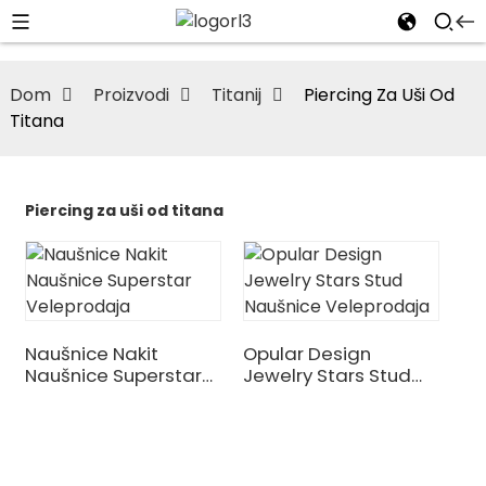
Dom
Proizvodi
Titanij
Piercing Za Uši Od
Titana
Piercing za uši od titana
Naušnice Nakit
Opular Design
Naušnice Superstar
Jewelry Stars Stud
Veleprodaja
Naušnice
Veleprodaja