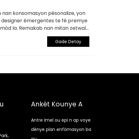
n nan konsomasyon pèsonalize, yon
designer émergentes te fè premye
lamòd la. Remakab nan mitan zetwal
star," yon mak dènye kri piercing
Gade Detay
u
Ankèt Kounye A
Antre imel ou epi n ap voye
dènye plan enfòmasyon ba
Park,
ou.