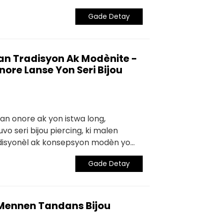
wi ak pwodiksyon. Nan endistri bijou
Gade Detay
n konsèp pwoteksyon anviwònman
 chwa zanmitay anviwònman an ak
an Tradisyon Ak Modènite -
nore Lanse Yon Seri Bijou
tan onore ak yon istwa long,
o seri bijou piercing, ki malen
adisyonèl ak konsepsyon modèn yo
o seri bijou pèse sa a enspire pa...
Gade Detay
Mennen Tandans Bijou