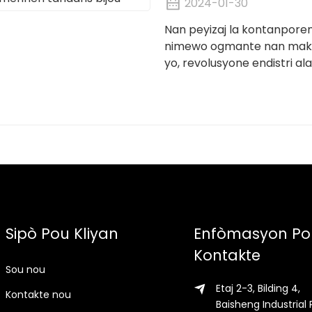
2024-01-30
Nan peyizaj la kontanpore
nimewo ogmante nan mak 
yo, revolusyone endistri a
k ap monte sa yo se "Super
bijou ki ...
Sipò Pou Kliyan
Enfòmasyon Po
Kontakte
Sou nou
Etaj 2-3, Bilding 4,
Kontakte nou
Baisheng Industrial 