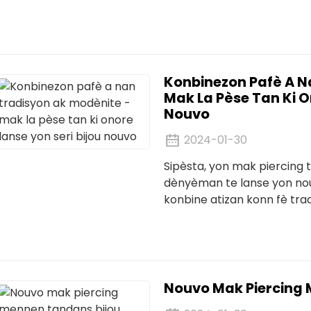
dirab nan konsepsyon pwod
w pèse kò w, ogmantasyo
an te bay konsomatè plis
alamòd.
Konbinezon Pafè A N
Mak La Pèse Tan Ki O
Nouvo
2024-01-30
Sipèsta, yon mak piercing 
dènyèman te lanse yon nouv
konbine atizan konn fè tr
montre cham inik li yo. Nouv
Nouvo Mak Piercing 