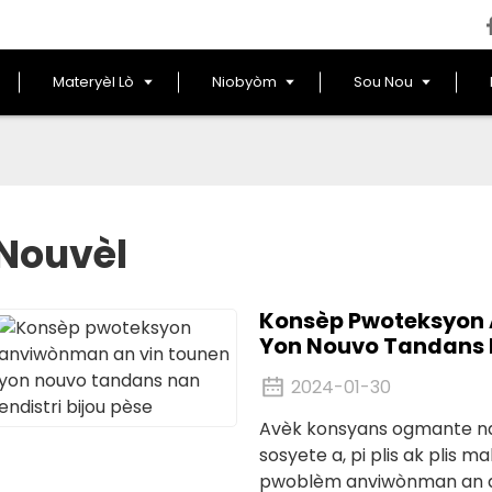
Materyèl Lò
Niobyòm
Sou Nou
Nouvèl
Konsèp Pwoteksyon 
Yon Nouvo Tandans N
2024-01-30
Avèk konsyans ogmante n
sosyete a, pi plis ak plis
pwoblèm anviwònman an a