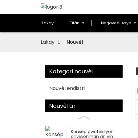
Lakay
Titàn
Nerjaveèi Asye
Lakay
Nouvèl
Kategori nouvèl
Nouvèl endistri
Nouvèl En
Konsèp pwoteksyon
anviwònman an vin