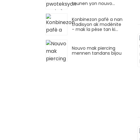
tounen yon nouvo
tandans nan endistri
bijou pèse
Konbinezon pafè a nan
tradisyon ak modènite
- mak la pèse tan ki
onore lanse yon seri
bijou nouvo
Nouvo mak piercing
mennen tandans bijou