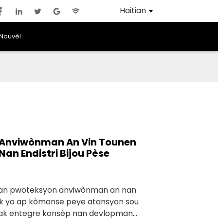
Haitian
Nouvèl
Anviwònman An Vin Tounen
an Endistri Bijou Pèse
an pwoteksyon anviwònman an nan
 mak yo ap kòmanse peye atansyon sou
k entegre konsèp nan devlopman