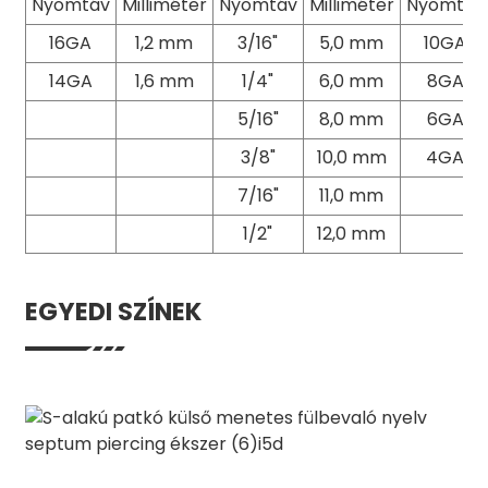
Nyomtáv
Milliméter
Nyomtáv
Milliméter
Nyomtáv
16GA
1,2 mm
3/16"
5,0 mm
10GA
14GA
1,6 mm
1/4"
6,0 mm
8GA
5/16"
8,0 mm
6GA
3/8"
10,0 mm
4GA
7/16"
11,0 mm
1/2"
12,0 mm
EGYEDI SZÍNEK