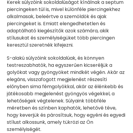
Kerek súlyzóink sokoldalúságot kínálnak a septum
piercingeken túl is, mivel különféle piercingekhez
alkalmasak, beleértve a szemöldök és ajak
piercingeket is. Emiatt elengedhetetlen és
adaptálható kiegészítők azok számára, akik
stílusukat és személyiségüket több piercingen
keresztül szeretnék kifejezni.
S-alakú súlyzóink sokoldalúak, és könnyen
testreszabhatók, ha egyszerűen kicseréljük a
golyókat vagy gyöngyöket mindkét végén. Akár az
elegáns, visszafogott megjelenést részesíti
előnyben sima fémgolyókkal, akár az élénkebb és
játékosabb megjelenést gyöngyös végekkel, a
lehetőségek végtelenek. Súlyaink többféle
méretben és színben kaphatók, lehetővé téve,
hogy keverjük és párosítsuk, hogy egyéni és egyedi
stílust alkossunk, amely tükrözi az Ön
személyiségét.