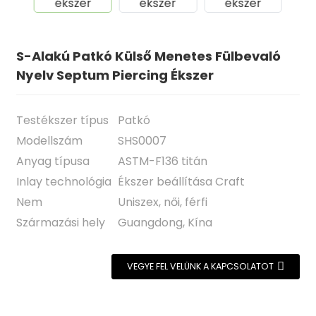
S-Alakú Patkó Külső Menetes Fülbevaló
Nyelv Septum Piercing Ékszer
Testékszer típus
Patkó
Modellszám
SHS0007
Anyag típusa
ASTM-F136 titán
Inlay technológia
Ékszer beállítása Craft
.
Nem
Uniszex, női, férfi
Származási hely
Guangdong, Kína
VEGYE FEL VELÜNK A KAPCSOLATOT