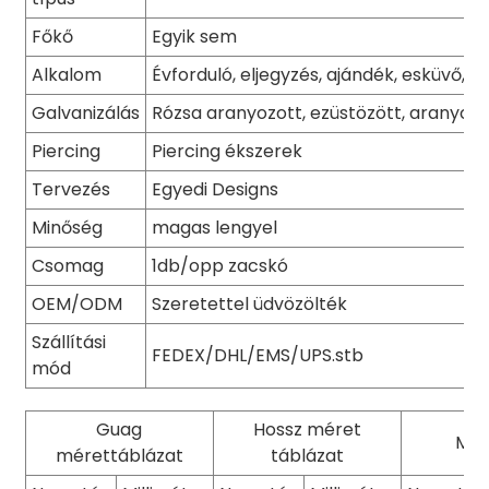
Főkő
Egyik sem
Alkalom
Évforduló, eljegyzés, ajándék, esküvő, bu
Galvanizálás
Rózsa aranyozott, ezüstözött, aranyozo
Piercing
Piercing ékszerek
Tervezés
Egyedi Designs
Minőség
magas lengyel
Csomag
1db/opp zacskó
OEM/ODM
Szeretettel üdvözölték
Szállítási
FEDEX/DHL/EMS/UPS.stb
mód
Guag
Hossz méret
Mel
mérettáblázat
táblázat