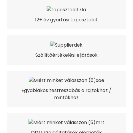
12+ év gyártási tapasztalat
Szállítóértékelési eljárások
Egyablakos testreszabás a rajzokhoz /
mintákhoz
ODM szolgáltatások elérhetők