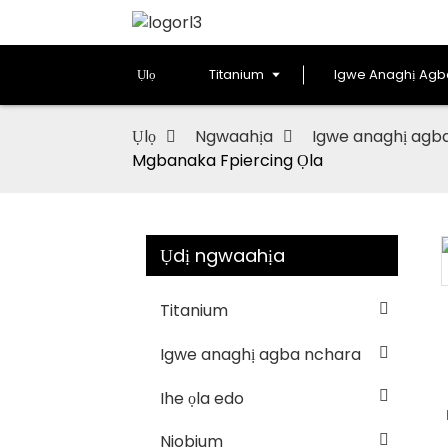
Ụlọ
Titanium
Igwe Anaghị Agb
Ụlọ
Ngwaahịa
Igwe anaghị agb
Mgbanaka Fpiercing Ọla
Ụdị ngwaahịa
Loading...
Loading...
Titanium
Igwe anaghị agba nchara
Ihe ọla edo
Niobium