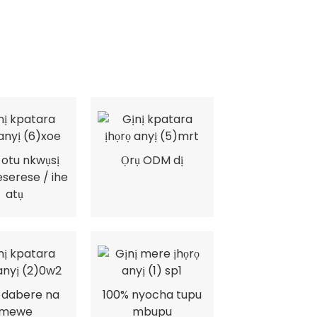
 otu nkwụsị
Ọrụ ODM dị
serese / ihe
atụ
 dabere na
100% nyocha tupu
imewe
mbupu