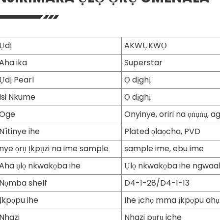
Ụdị
AKWỤKWỌ
Aha ika
Superstar
Ụdị Pearl
Ọ dịghị
Isi Nkume
Ọ dịghị
Oge
Onyinye, oriri na ọṅụṅụ,
N'itinye ihe
Plated ọlaọcha, PVD
nye ọrụ ịkpụzi na ime sample
sample ime, ebu ime
Aha ụlọ nkwakọba ihe
Ụlọ nkwakọba ihe ngwa
Nọmba shelf
D4-1-28/D4-1-13
Ịkpọpu ihe
Ihe ịchọ mma ịkpọpu ahụ
Nhazi
Nhazi pụrụ iche