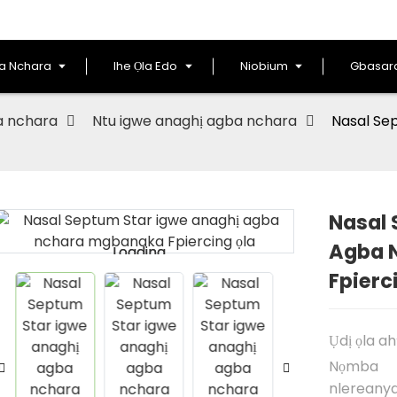
a Nchara
Ihe Ọla Edo
Niobium
Gbasara
a nchara
Ntu igwe anaghị agba nchara
Nasal Se
Nasal 
Agba 
Loading...
Loading...
Fpierc
Ụdị ọla ah
Nọmba
nlereany