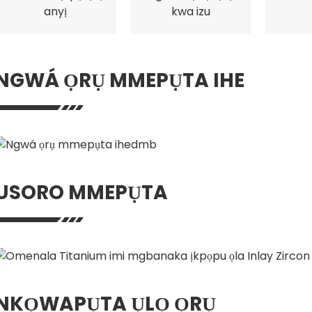
anyị
kwa izu
NGWÁ ỌRỤ MMEPỤTA IHE
USORO MMEPỤTA
NKỌWAPỤTA ỤLỌ ỌRỤ