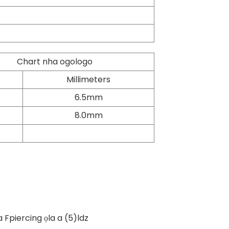
Chart nha ogologo
Millimeters
6.5mm
8.0mm