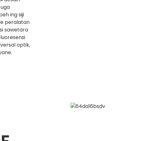
 uga
h ing siji
we peralatan
ksi sawetara
fluoresensi
versal optik,
yane.