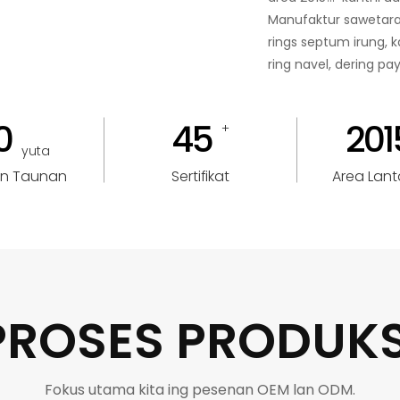
Manufaktur sawetara
rings septum irung, k
ring navel, dering pa
0
45
201
+
yuta
n Taunan
Sertifikat
Area Lanta
PROSES PRODUKS
Fokus utama kita ing pesenan OEM lan ODM.