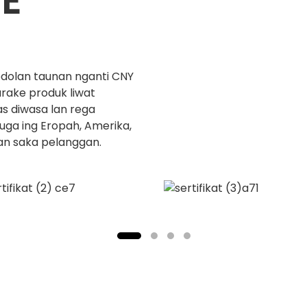
E
dodolan taunan nganti CNY
rake produk liwat
as diwasa lan rega
uga ing Eropah, Amerika,
ian saka pelanggan.