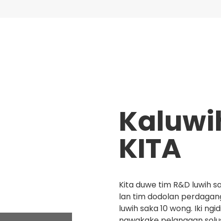
Kaluwi
KITA
Kita duwe tim R&D luwih 
lan tim dodolan perdaga
luwih saka 10 wong. Iki ngidi
nawakake pelanggan solus