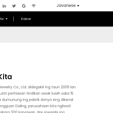
Javanese
ta
Kabar
ita
welry Co., Ltd. didegaké ing taun 2005 lan
dustri perhiasan tindikan awak luwih saka 15
a dumunung ing pabrik donya sing dikenal
gguan Daling, perusahaan kita ngliwati
akara 300 karyawan. We spesialis ing