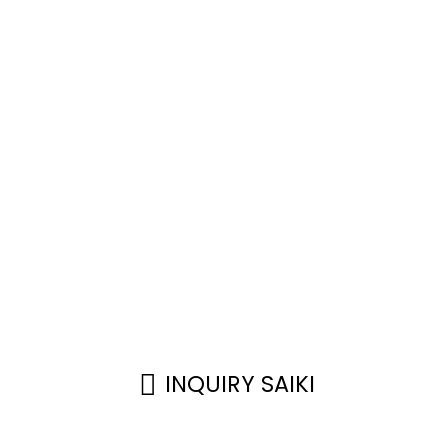
GGAN KANGGO NGUNJUNG
KERJASAMA WIN-WIN
, kualitas lan digawe kanthi apik. Kabeh produk ki
erusahaan wis sampurna lan standar pengawasan
anggo mesthekake yen saben produk meets standa
INQUIRY SAIKI