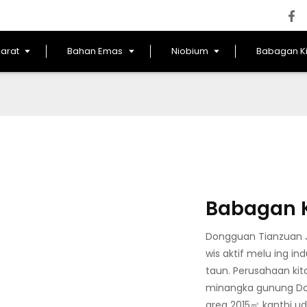
Karat
Bahan Emas
Niobium
Babagan Ki
Babagan K
Dongguan Tianzuan Je
wis aktif melu ing in
taun. Perusahaan kit
minangka gunung Don
area 2015㎡ kanthi ud