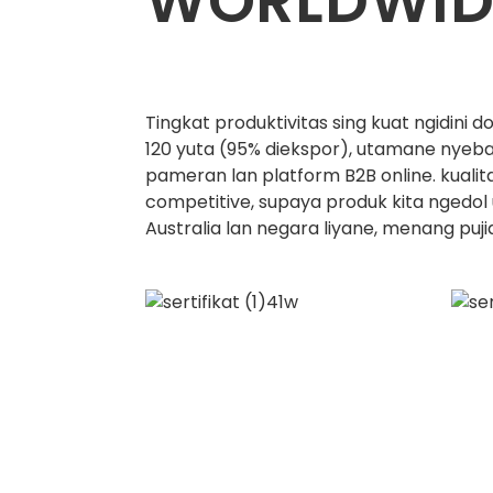
WORLDWID
Tingkat produktivitas sing kuat ngidini 
120 yuta (95% diekspor), utamane nyeba
pameran lan platform B2B online. kualit
competitive, supaya produk kita ngedol 
Australia lan negara liyane, menang puj