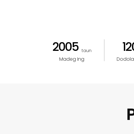
2005
12
taun
Madeg Ing
Dodola