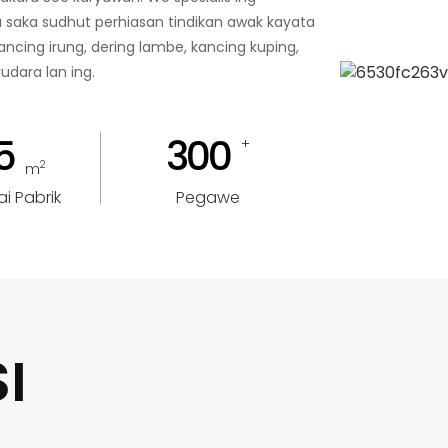
 saka sudhut perhiasan tindikan awak kayata
ancing irung, dering lambe, kancing kuping,
yudara lan ing.
5
300
+
2
m
i Pabrik
Pegawe
I