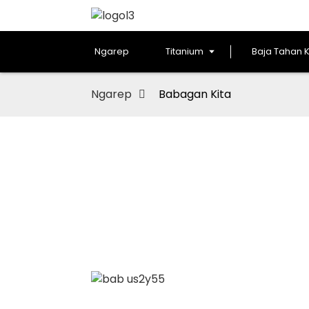
Ngarep
Titanium
Baja Tahan 
Ngarep
Babagan Kita