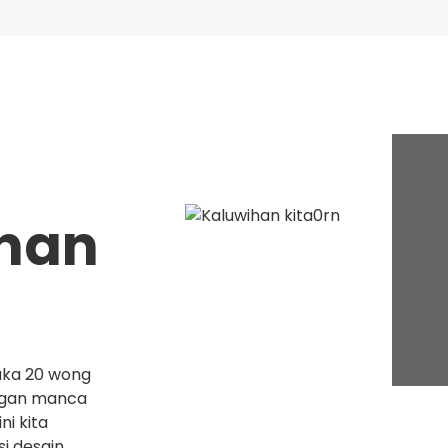
han
saka 20 wong
ngan manca
ni kita
i desain