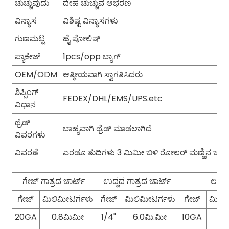
ಚುಚ್ಚುವುದು
ದೇಹ ಚುಚ್ಚುವ ಆಭರಣ
ವಿನ್ಯಾಸ
ವಿಶಿಷ್ಟ ವಿನ್ಯಾಸಗಳು
ಗುಣಮಟ್ಟ
ಹೈ ಪೋಲಿಷ್
ಪ್ಯಾಕೇಜ್
1pcs/opp ಬ್ಯಾಗ್
OEM/ODM
ಆತ್ಮೀಯವಾಗಿ ಸ್ವಾಗತಿಸಿದರು
ಶಿಪ್ಪಿಂಗ್
FEDEX/DHL/EMS/UPS.etc
ವಿಧಾನ
ಥ್ರೆಡ್
ಬಾಹ್ಯವಾಗಿ ಥ್ರೆಡ್ ಮಾಡಲಾಗಿದೆ
ವಿವರಗಳು
ವಿವರಣೆ
ಎರಡೂ ತುದಿಗಳು 3 ಮಿಮೀ ಬಿಳಿ ರೋಲರ್ ಮಣ್ಣಿನ ಚೆಂಡ
ಗೇಜ್ ಗಾತ್ರದ ಚಾರ್ಟ್
ಉದ್ದದ ಗಾತ್ರದ ಚಾರ್ಟ್
ಲಗತ್ತ
ಗೇಜ್
ಮಿಲಿಮೀಟರ್ಗಳು
ಗೇಜ್
ಮಿಲಿಮೀಟರ್ಗಳು
ಗೇಜ್
ಮಿಲಿ
20GA
0.8ಮಿಮೀ
1/4"
6.0ಮಿ.ಮೀ
10GA
2.