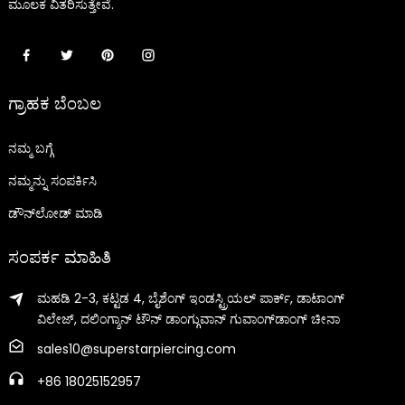
ಮೂಲಕ ವಿತರಿಸುತ್ತೇವೆ.
ಗ್ರಾಹಕ ಬೆಂಬಲ
ನಮ್ಮ ಬಗ್ಗೆ
ನಮ್ಮನ್ನು ಸಂಪರ್ಕಿಸಿ
ಡೌನ್‌ಲೋಡ್ ಮಾಡಿ
ಸಂಪರ್ಕ ಮಾಹಿತಿ
ಮಹಡಿ 2-3, ಕಟ್ಟಡ 4, ಬೈಶೆಂಗ್ ಇಂಡಸ್ಟ್ರಿಯಲ್ ಪಾರ್ಕ್, ಡಾಟಾಂಗ್
ವಿಲೇಜ್, ದಲಿಂಗ್ಶಾನ್ ಟೌನ್ ಡಾಂಗ್ಗುವಾನ್ ಗುವಾಂಗ್‌ಡಾಂಗ್ ಚೀನಾ
sales10@superstarpiercing.com
+86 18025152957