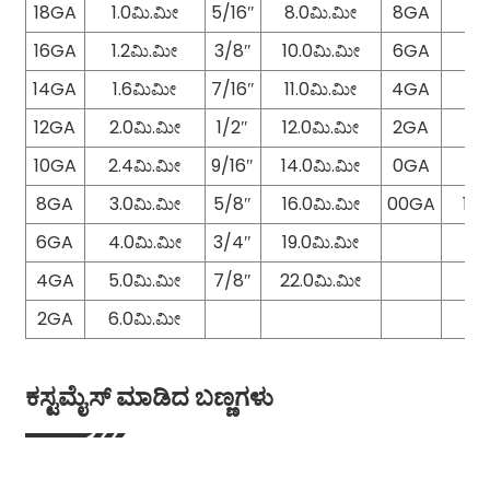
18GA
1.0ಮಿ.ಮೀ
5/16″
8.0ಮಿ.ಮೀ
8GA
3.
16GA
1.2ಮಿ.ಮೀ
3/8″
10.0ಮಿ.ಮೀ
6GA
4.
14GA
1.6ಮಿಮೀ
7/16″
11.0ಮಿ.ಮೀ
4GA
5.
12GA
2.0ಮಿ.ಮೀ
1/2″
12.0ಮಿ.ಮೀ
2GA
6.
10GA
2.4ಮಿ.ಮೀ
9/16″
14.0ಮಿ.ಮೀ
0GA
8.
8GA
3.0ಮಿ.ಮೀ
5/8″
16.0ಮಿ.ಮೀ
00GA
10.
6GA
4.0ಮಿ.ಮೀ
3/4″
19.0ಮಿ.ಮೀ
4GA
5.0ಮಿ.ಮೀ
7/8″
22.0ಮಿ.ಮೀ
2GA
6.0ಮಿ.ಮೀ
ಕಸ್ಟಮೈಸ್ ಮಾಡಿದ ಬಣ್ಣಗಳು