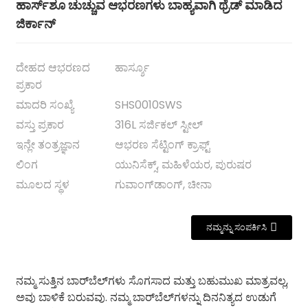
ಹಾರ್ಸ್‌ಶೂ ಚುಚ್ಚುವ ಆಭರಣಗಳು ಬಾಹ್ಯವಾಗಿ ಥ್ರೆಡ್ ಮಾಡಿದ
ಜಿರ್ಕಾನ್
ದೇಹದ ಆಭರಣದ
ಹಾರ್ಸ್ಶೂ
ಪ್ರಕಾರ
ಮಾದರಿ ಸಂಖ್ಯೆ
SHS0010SWS
ವಸ್ತು ಪ್ರಕಾರ
316L ಸರ್ಜಿಕಲ್ ಸ್ಟೀಲ್
ಇನ್ಲೇ ತಂತ್ರಜ್ಞಾನ
ಆಭರಣ ಸೆಟ್ಟಿಂಗ್ ಕ್ರಾಫ್ಟ್
ಲಿಂಗ
ಯುನಿಸೆಕ್ಸ್, ಮಹಿಳೆಯರ, ಪುರುಷರ
ಮೂಲದ ಸ್ಥಳ
ಗುವಾಂಗ್‌ಡಾಂಗ್, ಚೀನಾ
.
ನಮ್ಮನ್ನು ಸಂಪರ್ಕಿಸಿ
ನಮ್ಮ ಸುತ್ತಿನ ಬಾರ್‌ಬೆಲ್‌ಗಳು ಸೊಗಸಾದ ಮತ್ತು ಬಹುಮುಖ ಮಾತ್ರವಲ್ಲ,
ಅವು ಬಾಳಿಕೆ ಬರುವವು. ನಮ್ಮ ಬಾರ್‌ಬೆಲ್‌ಗಳನ್ನು ದಿನನಿತ್ಯದ ಉಡುಗೆ