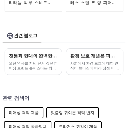
티타늄 외부 스레드
레스 스틸 코 링 피어싱
labret
쥬얼리
관련 블로그
전통과 현대의 완벽한 조화 - 유서 깊은 피어싱 브랜드가 새로운 주얼리 시리즈를 출시합니다.
환경 보호 개념은 피어싱 주얼리 산업의 새로운 트렌드가 되었습니다.
오랜 역사를 지닌 유서 깊은 피
사회에서 환경 보호에 대한 인
어싱 브랜드 슈퍼스타는 최근
식이 높아짐에 따라 점점 더 많
전통적인 장인정신과 현대적
은 브랜드가 환경 문제에 관심
인 디자인을 교묘하게 결합해
을 기울이고 지속 가능한 개발
유니크한 피어싱 주얼리 시리
개념을 통합하기 시작했습니
즈를 새롭게 출시했습니다.
다.
관련 검색어
피어싱 격막 제품
맞춤형 귀여운 격막 반지
피어싱 격막 공급업체
트라거스 귀걸이 제품