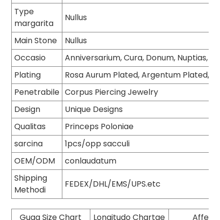
Type
Nullus
margarita
Main Stone
Nullus
Occasio
Anniversarium, Cura, Donum, Nuptias, Fa
Plating
Rosa Aurum Plated, Argentum Plated, Au
Penetrabile
Corpus Piercing Jewelry
Design
Unique Designs
Qualitas
Princeps Poloniae
sarcina
1pcs/opp sacculi
OEM/ODM
conlaudatum
Shipping
FEDEX/DHL/EMS/UPS.etc
Methodi
Guag Size Chart
Longitudo Chartae
Affecti