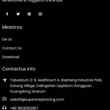
exhibitiones et suggesta online B2B.
Ministros
De Us
Contact Us
Download
Contactus Info
Tabulatum 2-3, Aedificium 4, Baisheng Industrial Park,
Datang Village, Dalingshan Oppidum Dongguan
Guangdong Sinarum
sales10@superstarpirecing.com
+86 18025152957