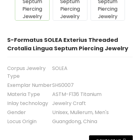
S-Formatus SOLEA Exterius Threaded
Crotalia Lingua Septum Piercing Jewelry
Corpus Jewelry
SOLEA
Type
Exemplar Number
SHS0007
.
Materia Type
ASTM-F136 Titanium
Inlay technology
Jewelry Craft
Gender
Unisex, Mulierum, Men's
Locus Origin
Guangdong, China