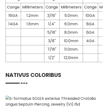
Cange
Millimeters
Cange
Millimeters
Cange
Mill
16GA
1.2mm
3/16"
5.0mm
10GA
2
14GA
1.6mm
1/4"
6.0mm
8GA
3
5/16"
8.0mm
6GA
4
3/8"
10.0mm
4GA
5
7/16"
11.0mm
1/2"
12.0mm
NATIVUS COLORIBUS