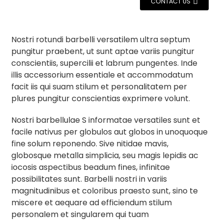
CONTACT US
Nostri rotundi barbelli versatilem ultra septum
pungitur praebent, ut sunt aptae variis pungitur
conscientiis, supercilii et labrum pungentes. Inde
illis accessorium essentiale et accommodatum
facit iis qui suam stilum et personalitatem per
plures pungitur conscientias exprimere volunt.
Nostri barbellulae S informatae versatiles sunt et
facile nativus per globulos aut globos in unoquoque
fine solum reponendo. Sive nitidae mavis,
globosque metalla simplicia, seu magis lepidis ac
iocosis aspectibus beadum fines, infinitae
possibilitates sunt. Barbelli nostri in variis
magnitudinibus et coloribus praesto sunt, sino te
miscere et aequare ad efficiendum stilum
personalem et singularem qui tuam