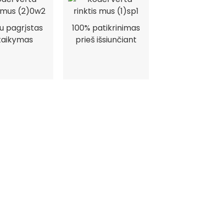
nu pagrįstas
100% patikrinimas
taikymas
prieš išsiunčiant