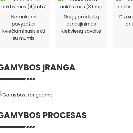
Nemokami
Naujų produktų
Dizai
pavyzdžiai
atnaujinimas
pri
kviečiami susisiekti
kiekvieną savaitę
su mumis
GAMYBOS ĮRANGA
GAMYBOS PROCESAS