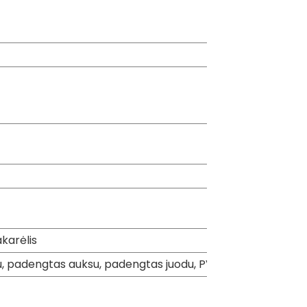
akarėlis
u, padengtas auksu, padengtas juodu, PVD