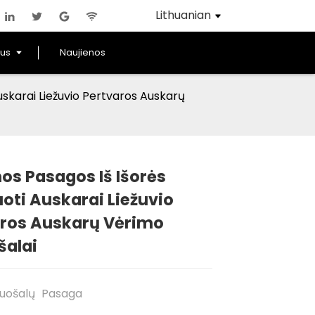
Lithuanian
us
Naujienos
uskarai Liežuvio Pertvaros Auskarų
os Pasagos Iš Išorės
uoti Auskarai Liežuvio
Loading...
Loading...
Loading..
Loading..
aros Auskarų Vėrimo
šalai
uošalų
Pasaga