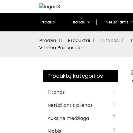
Pradžia
Titanas
Nerūdijantis P
Pradžia
Produktai
Titanas
T
Vėrimo Papuošalai
Produktų kategorijos
Loading...
Loading...
Titanas
Nerūdijantis plienas
Auksinė medžiaga
Niobis