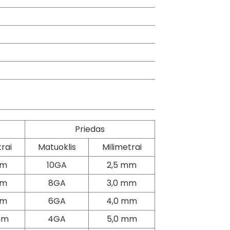
Priedas
rai
Matuoklis
Milimetrai
mm
10GA
2,5 mm
mm
8GA
3,0 mm
mm
6GA
4,0 mm
mm
4GA
5,0 mm