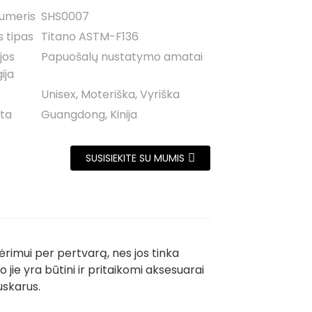
umeris
SHS0007
 tipas
Titano ASTM-F136
jos
Papuošalų nustatymo amatai
ija
Unisex, Moteriška, Vyriška
eta
Guangdong, Kinija
SUSISIEKITE SU MUMIS
rimui per pertvarą, nes jos tinka
 jie yra būtini ir pritaikomi aksesuarai
auskarus.