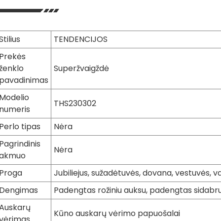
Stilius
TENDENCIJOS
Prekės
ženklo
Superžvaigždė
pavadinimas
Modelio
THS230302
numeris
Perlo tipas
Nėra
Pagrindinis
Nėra
akmuo
Proga
Jubiliejus, sužadėtuvės, dovana, vestuvės, v
Dengimas
Padengtas rožiniu auksu, padengtas sidabr
Auskarų
Kūno auskarų vėrimo papuošalai
vėrimas