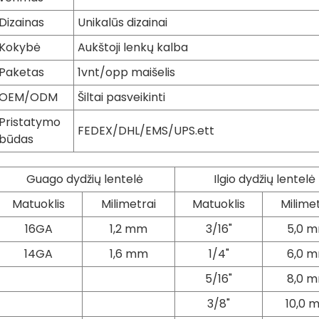
Dizainas
Unikalūs dizainai
Kokybė
Aukštoji lenkų kalba
Paketas
1vnt/opp maišelis
OEM/ODM
Šiltai pasveikinti
Pristatymo
FEDEX/DHL/EMS/UPS.ett
būdas
Guago dydžių lentelė
Ilgio dydžių lentelė
Matuoklis
Milimetrai
Matuoklis
Milimet
16GA
1,2 mm
3/16"
5,0 
14GA
1,6 mm
1/4"
6,0 
5/16"
8,0 
3/8"
10,0 