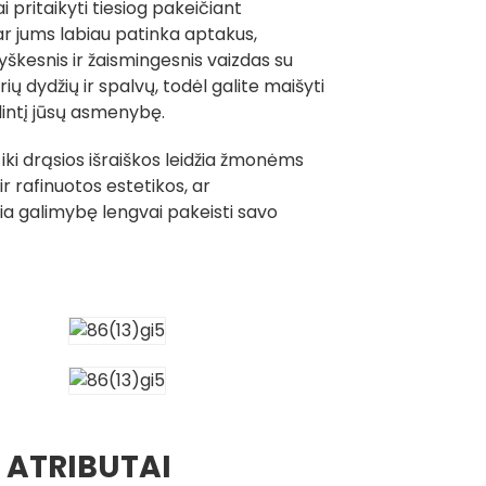
 pritaikyti tiesiog pakeičiant
r jums labiau patinka aptakus,
ryškesnis ir žaismingesnis vaizdas su
ų dydžių ir spalvų, todėl galite maišyti
ndintį jūsų asmenybę.
iki drąsios išraiškos leidžia žmonėms
ir rafinuotos estetikos, ar
kia galimybę lengvai pakeisti savo
 ATRIBUTAI