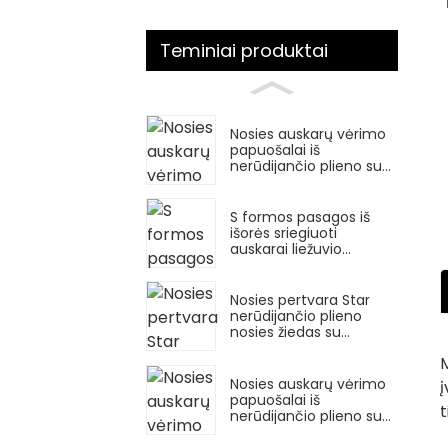
Teminiai produktai
Nosies auskarų vėrimo
papuošalai iš
nerūdijančio plieno su
išoriniu sriegiu pasagos
žiedas
S formos pasagos iš
išorės sriegiuoti
auskarai liežuvio
pertvaros auskarų
vėrimo papuošalai
Nosies pertvara Star
nerūdijančio plieno
nosies žiedas su
auskarų vėrimu
M
Nosies auskarų vėrimo
į
papuošalai iš
t
nerūdijančio plieno su
išoriniu sriegiu pasagos
žiedas