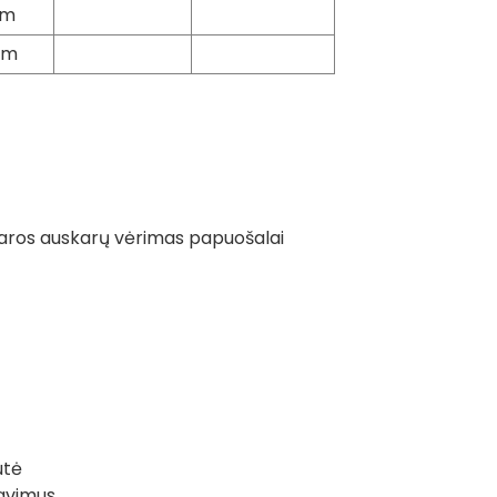
mm
mm
utė
lavimus