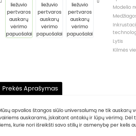
Modelio n
Medžiagos
Inkrustaci
technolog
Lytis
Kilmės vi
Prekės Aprašymas
ūsų apvalios štangos siūlo universalumą ne tik auskarų vė
vairiems auskarams, įskaitant antakių ir lūpų vėrimą. Dėl to
iems, kurie nori išreikšti savo stilių ir asmenybę per kelis 