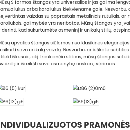
ūsų S formos štangos yra universalios ir jas galima lengvai
amuoliukus arba karoliukus kiekviename gale. Nesvarbu, a
eįvertintas vaizdas su paprastais metaliniais rutuliais, ar 
aroliukais, galimybės yra neribotos. Mūsų štangos yra įvairi
r derinti, kad sukurtumėte asmeninį ir unikalų stilių, atspi
ūsų apvalios štangos siūlomos nuo klasikinės elegancijos 
usikurti savo unikalų vaizdą. Nesvarbu, ar ieškote subtilios 
klektiškesnio, akį traukiančio stiliaus, mūsų štangos sutei
švaizdą ir išreikšti savo asmenybę auskarų vėrimais.
INDIVIDUALIZUOTOS PRAMONĖS