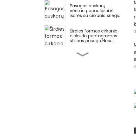
M
Pasagos auskarų
k
vėrimo papuošalai iš
išorės su cirkonio sriegiu
n
k
i
Širdies formos cirkonio
dioksido pentagramos
stiliaus pasaga Nose
M
Hoop
s
Nosies Stud apvalios
e
kremzlės auskarų
vėrimo papuošalai
i
Nosies žiedas
Žiedo deimantų
išdėstymo rinkinys su
vyriais Nosies žiedo
dizaino aukso spalvos
Nerūdijančio plieno
paprasto auksinio
nosies žiedo dizainas
Nosies žiedas pradurtai