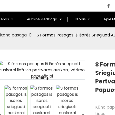
lienas
Auksinė Medžiaga
Niobis
Apie M
itano pasaga
S Formos Pasagos Iš Išorės Sriegiuoti A
S Form
Sriegi
Loading...
Loading...
Pertv
Papuo
Kūno pap
tipas