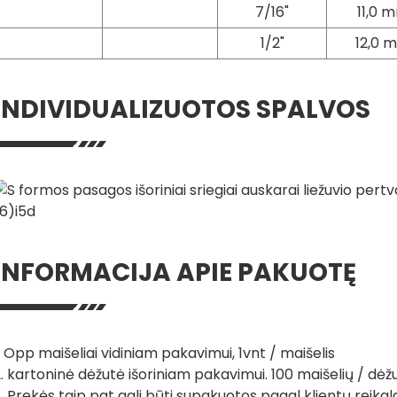
7/16"
11,0 
1/2"
12,0 
INDIVIDUALIZUOTOS SPALVOS
INFORMACIJA APIE PAKUOTĘ
. Opp maišeliai vidiniam pakavimui, 1vnt / maišelis
. kartoninė dėžutė išoriniam pakavimui. 100 maišelių / dėž
. Prekės taip pat gali būti supakuotos pagal klientų reika