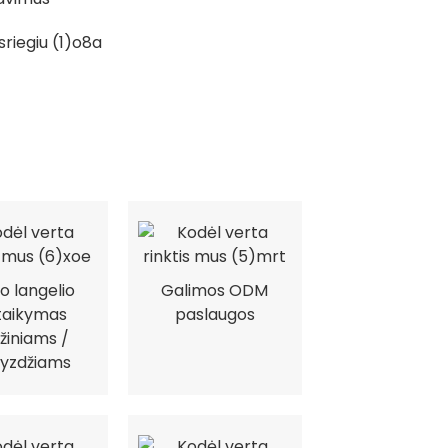
o langelio
Galimos ODM
taikymas
paslaugos
žiniams /
yzdžiams