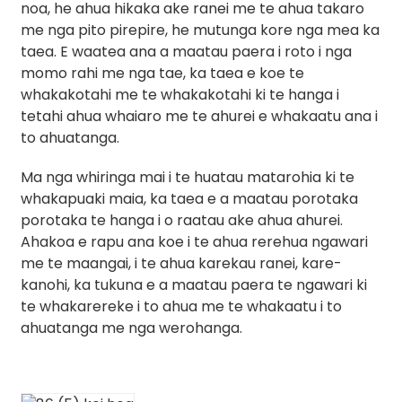
noa, he ahua hikaka ake ranei me te ahua takaro
me nga pito pirepire, he mutunga kore nga mea ka
taea. E waatea ana a maatau paera i roto i nga
momo rahi me nga tae, ka taea e koe te
whakakotahi me te whakakotahi ki te hanga i
tetahi ahua whaiaro me te ahurei e whakaatu ana i
to ahuatanga.
Ma nga whiringa mai i te huatau matarohia ki te
whakapuaki maia, ka taea e a maatau porotaka
porotaka te hanga i o raatau ake ahua ahurei.
Ahakoa e rapu ana koe i te ahua rerehua ngawari
me te maangai, i te ahua karekau ranei, kare-
kanohi, ka tukuna e a maatau paera te ngawari ki
te whakarereke i to ahua me te whakaatu i to
ahuatanga me nga werohanga.