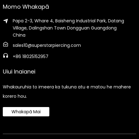
Momo Whakapā
Papa 2-3, Whare 4, Baisheng Industrial Park, Datang
Village, Dalingshan Town Dongguan Guangdong
China
sales10@superstarpiercing.com
+86 18025152957
Uiui Inaianei
Whakauruhia to imeera ka tukuna atu e matou he mahere
korero hou.
Whakapā Mai