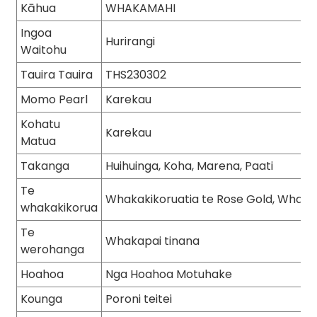
Kāhua
WHAKAMAHI
Ingoa
Hurirangi
Waitohu
Tauira Tauira
THS230302
Momo Pearl
Karekau
Kohatu
Karekau
Matua
Takanga
Huihuinga, Koha, Marena, Paati
Te
Whakakikoruatia te Rose Gold, Whakak
whakakikorua
Te
Whakapai tinana
werohanga
Hoahoa
Nga Hoahoa Motuhake
Kounga
Poroni teitei