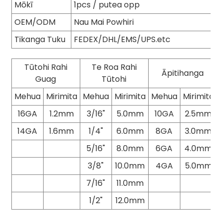
Mōkī
1pcs / putea opp
OEM/ODM
Nau Mai Powhiri
Tikanga Tuku
FEDEX/DHL/EMS/UPS.etc
Tūtohi Rahi
Te Roa Rahi
Āpitihanga
Guag
Tūtohi
Mehua
Mirimita
Mehua
Mirimita
Mehua
Mirimita
16GA
1.2mm
3/16"
5.0mm
10GA
2.5mm
14GA
1.6mm
1/4"
6.0mm
8GA
3.0mm
5/16"
8.0mm
6GA
4.0mm
3/8"
10.0mm
4GA
5.0mm
7/16"
11.0mm
1/2"
12.0mm