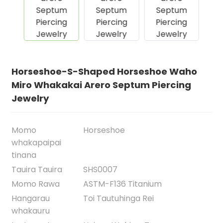
Horseshoe-S-Shaped Horseshoe Waho
Miro Whakakai Arero Septum Piercing
Jewelry
Momo
Horseshoe
.
whakapaipai
tinana
Tauira Tauira
SHS0007
Momo Rawa
ASTM-F136 Titanium
Hangarau
Toi Tautuhinga Rei
whakauru