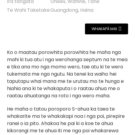
Ira tangata
Unisex, Wahine, Tane
Te Wahi Taketake
Guangdong, Haina
WHAKAPĀ MAI
Ko o maatau porowhita porowhita he maha nga
mahi ki tua atu i nga werohanga septum na te mea
e tika ana mo nga momo wero, tae atu ki te wero
tukemata me nga ngutu. Na tenei ka waiho hei
taputapu whai mana me te urutau mo te hunga e
hiahia ana ki te whakaputa i o raatau ahua me o
raatau ahuatanga na roto i nga wero maha.
He maha o tatou poroporo S-ahua ka taea te
whakarite ma te whakakapi noa i nga poi, pirepire
ranei o ia pito. Ahakoa he pai ki a koe te ahua
kikorangi me te ahua iti me nga poi whakarewa