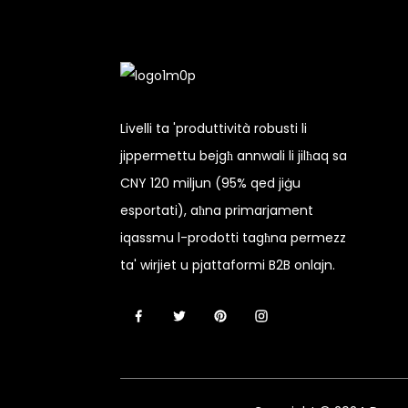
Livelli ta 'produttività robusti li
jippermettu bejgħ annwali li jilħaq sa
CNY 120 miljun (95% qed jiġu
esportati), aħna primarjament
iqassmu l-prodotti tagħna permezz
ta' wirjiet u pjattaformi B2B onlajn.