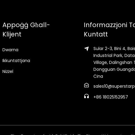
Appoġġ Għall-
Informazzjoni T
Klijent
Kuntatt
Sular 2-3, Bini 4, Ba
Dwarna
Industrial Park, Dat
Ikkuntattjana
Village, Dalingshan
Dongguan Guangd
Niżżel
Ċina
sales10@superstarp
+86 18025152957