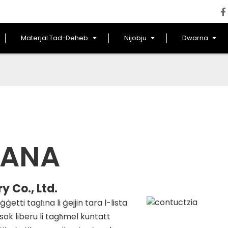
Materjal Tad-Deheb
Nijobju
Dwarna
TANA
 Co., Ltd.
etti tagħna li ġejjin tara l-lista
sok liberu li tagħmel kuntatt