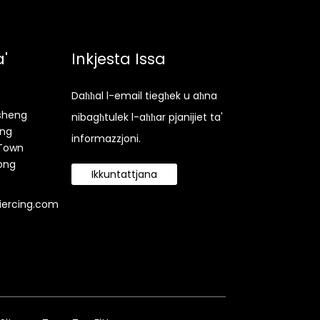
a'
Inkjesta Issa
Daħħal l-email tiegħek u aħna
isheng
nibagħtulek l-aħħar pjanijiet ta'
ang
informazzjoni.
 Town
ong
Ikkuntattjana
iercing.com