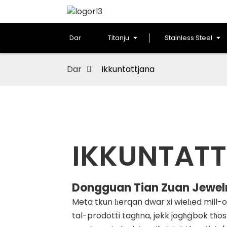
Dar
Titanju
Stainless Steel
Dar
Ikkuntattjana
IKKUNTAT
Dongguan Tian Zuan Jewelry
Meta tkun ħerqan dwar xi wieħed mill-oġġ
tal-prodotti tagħna, jekk jogħġbok tħos