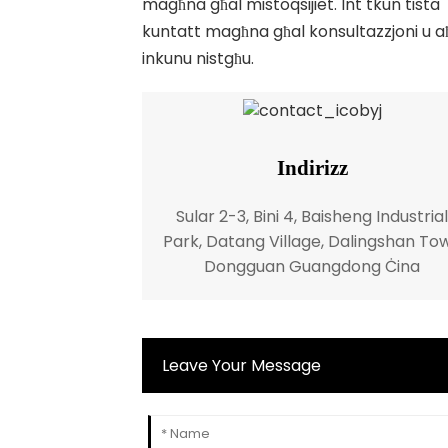
magħna għal mistoqsijiet. Int tkun tista
kuntatt magħna għal konsultazzjoni u a
inkunu nistgħu.
Indirizz
Sular 2-3, Bini 4, Baisheng Industrial
Park, Datang Village, Dalingshan To
Dongguan Guangdong Ċina
Leave Your Message