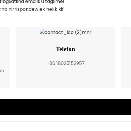
' tibgħatilna emails u tagħmel
ħna nirrispondewlek hekk kif
Telefon
+86 18025152957
wn