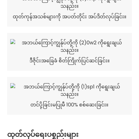
ထုတ်ကုန်အသစ်များကို အပတ်တိုင်း အပ်ဒိတ်လုပ်ခြင်း။
ဒီဇိုင်းအခြေခံ စိတ်ကြိုက်ပြင်ဆင်ခြင်း။
တင်ပို့ခြင်းမပြုမီ 100% စစ်ဆေးခြင်း။
ထုတ်လုပ်ရေးပစ္စည်းများ