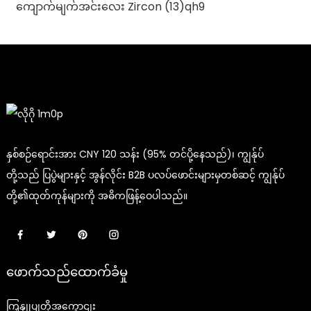
နှစ်စဉ်ရောင်းအား CNY 120 သန်း (95% တင်ပို့နေသည်)၊ ကျွန်ုပ်
တို့သည် ပြပွဲများနှင့် အွန်လိုင်း B2B ပလပ်ဖောင်းများမှတစ်ဆင့် ကျွန်ုပ်
တို့၏ထုတ်ကုန်များကို အဓိကဖြန့်ဝေပါသည်။
ဖောက်သည်ထောက်ခံမှု
ကြှနျုပျတို့အကွောငျး