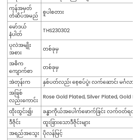
ကုန်အမှတ်
စူပါစတား
တံဆိပ်အမည်
မော်ဒယ်
THS230302
နံပါတ်
ပုလဲအမျိုး
တစ်ခုမှ
အစား
အဓိက
တစ်ခုမှ
ကျောက်စာ
အဲတုန်းက
နှစ်ပတ်လည်၊ စေ့စပ်ပွဲ၊ လက်ဆောင်၊ မင်္ဂလာဆ
အဖြစ်
Rose Gold Plated, Silver Plated, Gold Pl
လည်းကောင်း
ထိုးထွင်း၍၊
ခန္ဓာကိုယ်အပေါက်ဖောက်ခြင်း လက်ဝတ်ရတန
ဒီဇိုင်း
ထူးခြားသောဒီဇိုင်းများ
အရည်အသွေး
ပိုလန်မြင့်