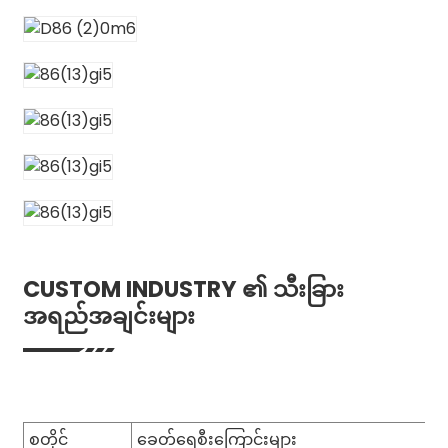
CUSTOM INDUSTRY ၏ သီးခြား
အရည်အချင်းများ
စတိုင်
ခေတ်ရေစီးကြောင်းများ