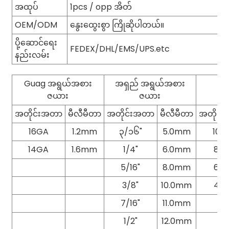
အထုပ်
1pcs / opp အိတ်
OEM/ODM
နွေးထွေးစွာ ကြိုဆိုပါတယ်။
ပို့ဆောင်ရေး
FEDEX/DHL/EMS/UPS.etc
နည်းလမ်း
Guag အရွယ်အစား
အရှည် အရွယ်အစား
ဇယား
ဇယား
အတိုင်းအတာ
မီလီမီတာ
အတိုင်းအတာ
မီလီမီတာ
အတိုင်
16GA
1.2mm
၃/၁၆"
5.0mm
10G
14GA
1.6mm
1/4"
6.0mm
8G
5/16"
8.0mm
6G
3/8"
10.0mm
4G
7/16"
11.0mm
1/2"
12.0mm