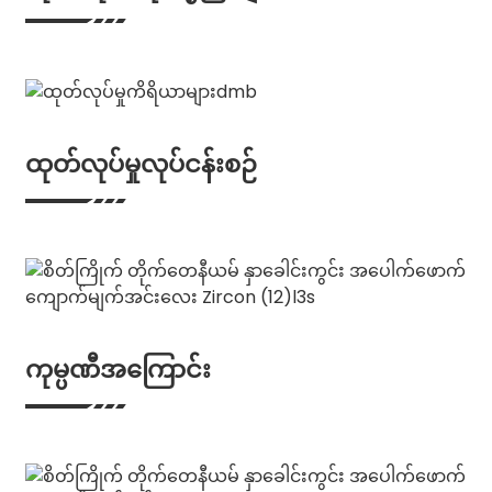
ထုတ်လုပ်မှုလုပ်ငန်းစဉ်
ကုမ္ပဏီအကြောင်း