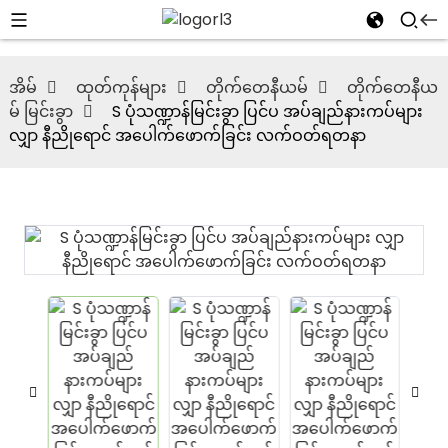
အိမ်
ထုတ်ကုန်များ
တိုက်တေနီယမ်
တိုက်တေနီယ
မ် မြင်းခွာ
S ပုံသဏ္ဍာန်မြင်းခွာ ပြင်ပ အပ်ချည်နားကပ်များ
လျှာ နီညိုရောင် အပေါက်ဖောက်ခြင်း လက်ဝတ်ရတနာ