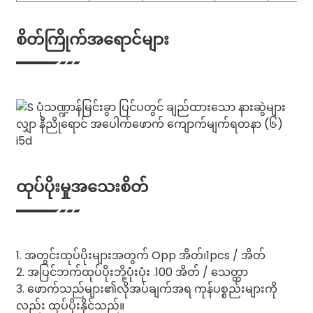
စိတ်ကြိုက်အရောင်များ
ထုပ်ပိုးမှုအသေးစိတ်
1. အတွင်းထုပ်ပိုးများအတွက် Opp အိတ်၊1pcs / အိတ်
2. အပြင်ဘက်ထုပ်ပိုးဘို့ပုံးပုံး .100 အိတ် / သေတ္တာ
3. ဖောက်သည်များ၏လိုအပ်ချက်အရ ကုန်ပစ္စည်းများကို
လည်း ထုပ်ပိုးနိုင်သည်။