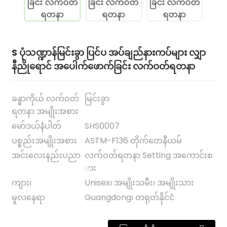
S ပုံသဏ္ဍာန်မြင်းခွာ ပြင်ပ အပ်ချည်နားကပ်များ လျှာ
နီညိုရောင် အပေါက်ဖောက်ခြင်း လက်ဝတ်ရတနာ
ခန္ဓာကိုယ် လက်ဝတ်
မြင်းခွာ
ရတနာ အမျိုးအစား
မော်ဒယ်နံပါတ်
SHS0007
.
ပစ္စည်းအမျိုးအစား
ASTM-F136 တိုက်တေနီယမ်
အင်းလေးနည်းပညာ
လက်ဝတ်ရတနာ Setting အကောင်းစ
ား
ကျား၊
Unisex၊ အမျိုးသမီး၊ အမျိုးသား
မူလနေရာ
Guangdong၊ တရုတ်နိုင်ငံ