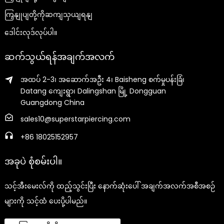
ကြှနျုပျတို့ကိုဆကျသှယျရနျ
ဒေါင်းလုဒ်လုပ်ပါ။
ဆက်သွယ်ရန်အချက်အလက်
အထပ် 2-3၊ အဆောက်အဦး 4၊ Baisheng စက်မှုပန်းခြံ၊
Datang ကျေးရွာ၊ Dalingshan မြို့ Dongguan
Guangdong China
sales10@superstarpiercing.com
+86 18025152957
အခုပဲ စုံစမ်းပါ။
သင့်အီးမေးလ်ကို ထည့်သွင်းပြီး နောက်ဆုံးပေါ် အချက်အလက်အစီအစဉ်
များကို သင့်ထံ ပေးပို့ပါမည်။