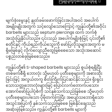
ကြှနျုပျတို့ကိုဆကျသှယျရနျ
မျက်ခုံးမွေးနှင့် နှုတ်ခမ်းဖောက်ခြင်းအပါအဝင် အပေါက်
အမျိုးမျိုးအတွက် သင့်လျော်သောကြောင့် ကျွန်ုပ်တို့၏အဝိုင်း
barbells များသည် septum piercings ထက် ဘက်စုံ
အသုံးပြုနိုင်ပါသည်။ ၎င်းသည် အပေါက်မျိုးစုံဖြင့် ၎င်းတို့၏
စတိုင်နှင့် ကိုယ်ရည်ကိုယ်သွေးကို ဖော်ပြလိုသူများအတွက် မ
ရှိမဖြစ်နှင့် လိုက်လျောညီထွေဖြစ်စေသော အသုံးအဆောင်
ပစ္စည်းတစ်ခုဖြစ်စေသည်။
ကျွန်ုပ်တို့၏ S-shaped barbells များသည် စွယ်စုံရရှိပြီး
တစ်ဖက်စီရှိ ဘောလုံး သို့မဟုတ် ပုတီးစေ့များကို အစားထိုး
ခြင်းဖြင့် အလွယ်တကူ စိတ်ကြိုက်ပြင်ဆင်နိုင်သည်။ ရိုးရှင်း
သောသတ္တုဘောလုံးများဖြင့် ပြောင်လက်တောက်ပသော၊
အောက်ဖော်ပြပါပုံစံကို သင်နှစ်သက်သည်ဖြစ်စေ သို့မဟုတ်
ပုတီးစေ့များပါသော ပိုမိုတက်ကြွပြီး အပျော်သဘောရှိသော
အသွင်အပြင်ကို နှစ်သက်သည်ဖြစ်စေ ဖြစ်နိုင်ချေသည်
အဆုံးမဲ့ဖြစ်သည်။ ကျွန်ုပ်တို့၏ barbells များကို