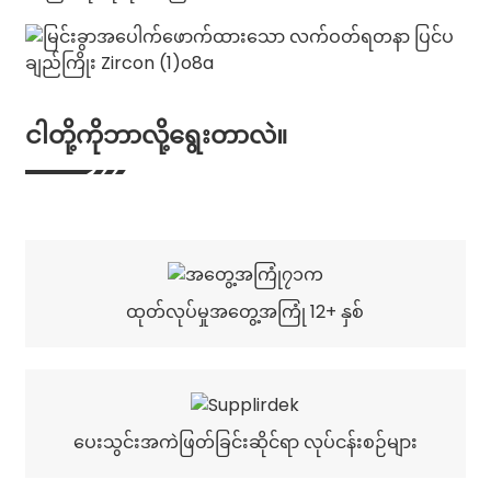
ငါတို့ကိုဘာလို့ရွေးတာလဲ။
ထုတ်လုပ်မှုအတွေ့အကြုံ 12+ နှစ်
ပေးသွင်းအကဲဖြတ်ခြင်းဆိုင်ရာ လုပ်ငန်းစဉ်များ