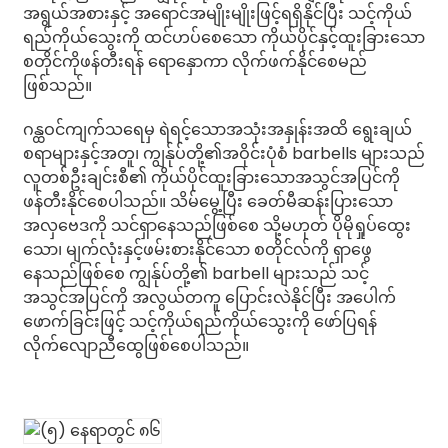
အရွယ်အစားနှင့် အရောင်အမျိုးမျိုးဖြင့်ရရှိနိုင်ပြီး သင့်ကိုယ်
ရည်ကိုယ်သွေးကို ထင်ဟပ်စေသော ကိုယ်ပိုင်နှင့်ထူးခြားသော
စတိုင်ကိုဖန်တီးရန် ရောနှောကာ လိုက်ဖက်နိုင်စေမည်
ဖြစ်သည်။
ဂန္ထဝင်ကျက်သရေမှ ရဲရင့်သောအသုံးအနှုန်းအထိ ရွေးချယ်
စရာများနှင့်အတူ၊ ကျွန်ုပ်တို့၏အဝိုင်းပုံစံ barbells များသည်
လူတစ်ဦးချင်းစီ၏ ကိုယ်ပိုင်ထူးခြားသောအသွင်အပြင်ကို
ဖန်တီးနိုင်စေပါသည်။ သိမ်မွေ့ပြီး ခေတ်မီဆန်းပြားသော
အလှဗေဒကို သင်ရှာနေသည်ဖြစ်စေ သို့မဟုတ် ပိုမိုရှုပ်ထွေး
သော၊ မျက်လုံးနှင့်ဖမ်းစားနိုင်သော စတိုင်လ်ကို ရှာဖွေ
နေသည်ဖြစ်စေ ကျွန်ုပ်တို့၏ barbell များသည် သင့်
အသွင်အပြင်ကို အလွယ်တကူ ပြောင်းလဲနိုင်ပြီး အပေါက်
ဖောက်ခြင်းဖြင့် သင့်ကိုယ်ရည်ကိုယ်သွေးကို ဖော်ပြရန်
လိုက်လျောညီထွေဖြစ်စေပါသည်။