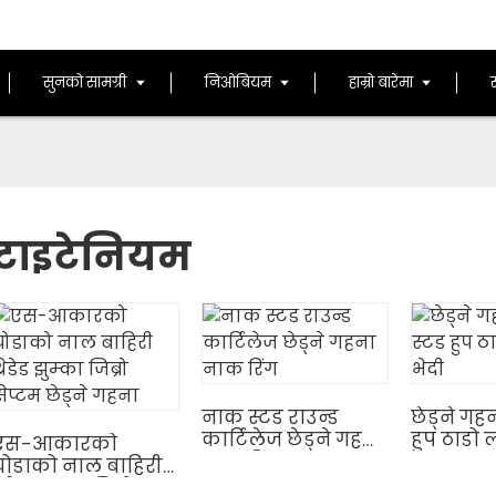
सुनको सामग्री
निओबियम
हाम्रो बारेमा
टाइटेनियम
नाक स्टड राउन्ड
छेड्ने गह
कार्टिलेज छेड्ने गहना
हुप ठाडो ल्
एस-आकारको
नाक रिंग
घोडाको नाल बाहिरी
्रेडेड झुम्का जिब्रो