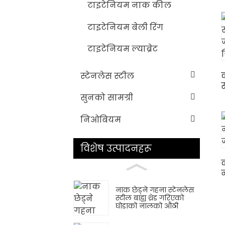
टाइटेनियम नाक कील
स
टाइटेनियम बेली रिंग
टाइटेनियम ल्याब्रेट
स्टेनलेस स्टील
स
ज
सुनको सामग्री
निओबियम
विशेष उत्पादनहरू
नाक छेड्ने गहना स्टेनलेस
स्टील बाह्य थ्रेड गरिएको
घोडाको नालको औंठी