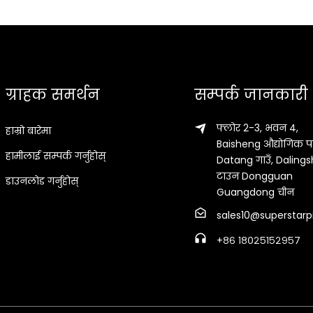
ग्राहक समर्थन
सम्पर्क जानकारी
फ्लोर 2-3, भवन 4,
हाम्रो बारेमा
Baisheng औद्योगिक पा
हामीलाई सम्पर्क गर्नुहोस्
Datang गाउँ, Daling
टाउन Dongguan
डाउनलोड गर्नुहोस्
Guangdong चीन
sales10@superstarp
+८६ १८०२५१५२९५७