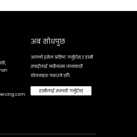
अब सोधपुछ
आफ्नो इमेल प्रविष्ट गर्नुहोस् र हामी
र्क,
तपाईंलाई नवीनतम जानकारी
shan
योजनाहरू पठाउने छौँ।
हामीलाई सम्पर्क गर्नुहोस्
iercing.com