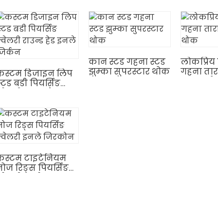
ेप्टम छेड्ने गहना
कान स्टड गहना स्टड
लोकप्रिय
झुम्का सुपरस्टार थोक
गहना तारा
कस्टम डिजाइन लिप
झुम्का थ
्टड बडी पियर्सिङ
्वेलरी राउन्ड हेड
इनले जिर्कन
कस्टम टाइटेनियम
नोज रिङ्स पियर्सिङ
ज्वेलरी इनले
जिरकोन