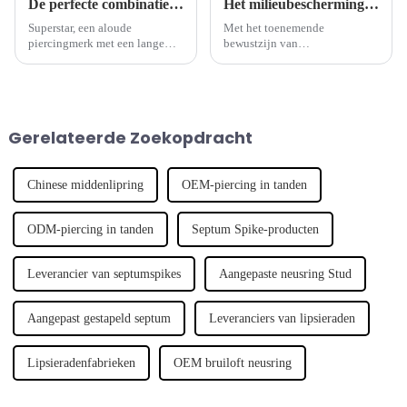
De perfecte combinatie van traditie en moderniteit: het aloude piercingmerk lanceert een nieuwe sieradenserie
Het milieubeschermingsconcept is een nieuwe trend geworden in de piercingsieradenindustrie
Superstar, een aloude
Met het toenemende
piercingmerk met een lange
bewustzijn van
geschiedenis, heeft onlangs een
milieubescherming in de
nieuwe serie piercingsieraden
samenleving beginnen steeds
gelanceerd, die op slimme
meer merken aandacht te
wijze traditioneel
besteden aan milieukwesties en
vakmanschap combineert met
het concept van duurzame
Gerelateerde Zoekopdracht
modern design om zijn
ontwikkeling te integreren.
unieke...
Chinese middenlipring
OEM-piercing in tanden
ODM-piercing in tanden
Septum Spike-producten
Leverancier van septumspikes
Aangepaste neusring Stud
Aangepast gestapeld septum
Leveranciers van lipsieraden
Lipsieradenfabrieken
OEM bruiloft neusring