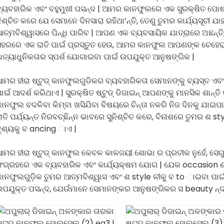
୍ୟବହାରିକ ଏବଂ ବହୁମୁଖୀ ପସନ୍ଦ | ଆମର କାନଫୁଲରେ ଏକ ସୁରକ୍ଷିତ ପୋଷ୍ଟ
ିଶ୍ଚିତ କରେ ଯେ ସେମାନେ ଦିନସାରା ରହିଥା’ନ୍ତି, ତେଣୁ ତୁମର କାର୍ଯ୍ୟସୂଚୀ ଯାହ
ତ୍ମବିଶ୍ୱାସରେ ପିନ୍ଧି ପାରିବ | ଆପଣ ଏକ ବ୍ୟବସାୟିକ ଯାତ୍ରାରେ ଅଛନ୍ତି
ସହରରେ ଏକ ରାତି ପାଇଁ ପ୍ରସ୍ତୁତ ହେଉ, ଆମର କାନଫୁଲ ଆପଣଙ୍କ ଚେହେର
ତ୍ୟାଧୁନିକତାର ସ୍ପର୍ଶ ଯୋଗାଇବା ପାଇଁ ଉପଯୁକ୍ତ ଆନୁଷଙ୍ଗିକ |
ମର ହୀରା ଷ୍ଟୁଡ୍ କାନଫୁଲଗୁଡିକର ବ୍ୟବହାରିକତା ସେମାନଙ୍କୁ ବ୍ୟସ୍ତ ଏବ
ାଇଁ ଆଦର୍ଶ କରିଥାଏ | ସୁରକ୍ଷିତ ଷ୍ଟୁଡ୍ ଡିଜାଇନ୍ ଆପଣଙ୍କୁ ମାନସିକ ଶାନ
ାନଫୁଲ ବଦଳିବା କିମ୍ବା ଖସିଯିବା ବିଷୟରେ ଚିନ୍ତା ନକରି ନିଜ ଦିନକୁ ଯାଇପ
ାତି ପର୍ଯ୍ୟନ୍ତ ନିରବଚ୍ଛିନ୍ନ ଭାବରେ ସୁନିଶ୍ଚିତ କରେ, ବିନାଶରେ ତୁମର ଶ st
ୃଶ୍ୟକୁ ବ ancing ାଏ |
ମର ହୀରା ଷ୍ଟୁଡ୍ କାନଫୁଲ କେବଳ କାଳଜୟୀ ଶୋଭା ର ପ୍ରତୀକ ନୁହେଁ, ସେଗ
ଂଗ୍ରହରେ ଏକ ବ୍ୟବହାରିକ ଏବଂ କାର୍ଯ୍ୟକ୍ଷମ ଯୋଗ | ଯେକ occasion ଣ
ାନଫୁଲଗୁଡ଼ିକ ତୁମର ଆତ୍ମବିଶ୍ୱାସ ଏବଂ ଶ style ଳୀକୁ ବ to ାଇବା ପାଇଁ
ପଯୁକ୍ତ ପସନ୍ଦ, ଯେଉଁମାନେ ସେମାନଙ୍କର ଆନୁଷଙ୍ଗିକର ସ beauty ନ୍ଦର୍ଯ୍ୟ 