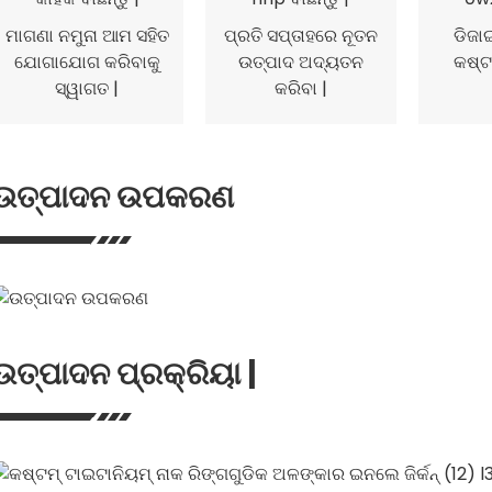
ମାଗଣା ନମୁନା ଆମ ସହିତ
ପ୍ରତି ସପ୍ତାହରେ ନୂତନ
ଡିଜା
ଯୋଗାଯୋଗ କରିବାକୁ
ଉତ୍ପାଦ ଅଦ୍ୟତନ
କଷ୍ଟ
ସ୍ୱାଗତ |
କରିବା |
ଉତ୍ପାଦନ ଉପକରଣ
ଉତ୍ପାଦନ ପ୍ରକ୍ରିୟା |