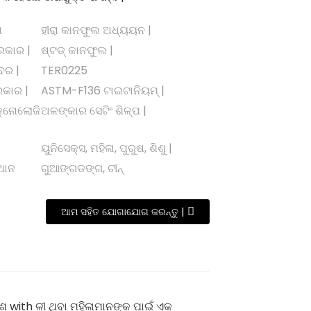
ମ
ହୀରା କାନଫୁଲ ଅଧ୍ୟୟନ |
ରକାର |
ଷ୍ଟଡ୍ କାନଫୁଲ |
ବର |
TER0225
ରକାର |
ASTM-F136 ଟାଇଟାନିୟମ୍ |
୍ନୋଲୋଜି
ଅଳଙ୍କାର ସେଟିଂ ଶିଳ୍ପ |
ୟୁନିସେକ୍ସ, ମହିଳା, ପୁରୁଷ, ଶିଶୁ |
୍ଥାନ
ଗୁଆଙ୍ଗଡଙ୍ଗ, ଚୀନ୍
ଆମ ସହିତ ଯୋଗାଯୋଗ କରନ୍ତୁ |
ଶ with ଳୀ ଥିବା ମହିଳାମାନଙ୍କ ପାଇଁ ଏକ