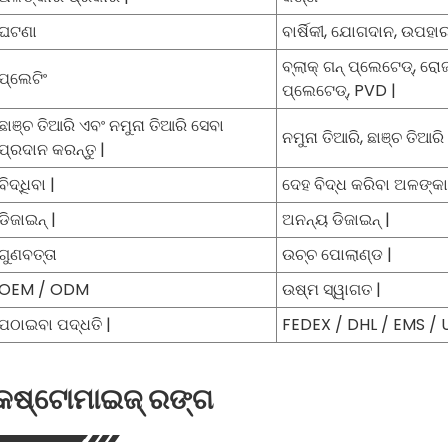
ଘଟଣା
ବାର୍ଷିକୀ, ଯୋଗଦାନ, ଉପହାର, 
ବ୍ଲାକ୍ ଗନ୍ ପ୍ଲେଟେଡ୍, ର
ପ୍ଲେଟିଂ
ପ୍ଲେଟେଡ୍, PVD |
ଛାଞ୍ଚ ତିଆରି ଏବଂ ନମୁନା ତିଆରି ସେବା
ନମୁନା ତିଆରି, ଛାଞ୍ଚ ତିଆରି 
ପ୍ରଦାନ କରନ୍ତୁ |
ବିଦ୍ଧିବା |
ଦେହ ବିଦ୍ଧ କରିବା ଅଳଙ୍କା
ଡିଜାଇନ୍ |
ଅନନ୍ୟ ଡିଜାଇନ୍ |
ଗୁଣବତ୍ତା
ଉଚ୍ଚ ପୋଲାଣ୍ଡ |
OEM / ODM
ଉଷ୍ମ ସ୍ୱାଗତ |
ପଠାଇବା ପଦ୍ଧତି |
FEDEX / DHL / EMS / U
କଷ୍ଟୋମାଇଜ୍ ରଙ୍ଗ