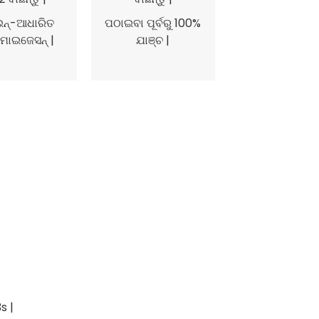
ଇନ୍-ଆଧାରିତ
ପଠାଇବା ପୂର୍ବରୁ 100%
ମାଇଜେସନ୍ |
ଯାଞ୍ଚ |