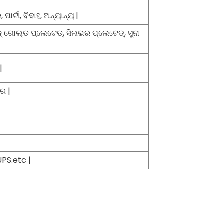
ପାର୍ଟୀ, ବିବାହ, ଅନ୍ୟାନ୍ୟ |
ୋଜ୍ ଗୋଲ୍ଡ ପ୍ଲେଟେଡ୍, ସିଲଭର ପ୍ଲେଟେଡ୍, ସୁନା
|
ର |
PS.etc |