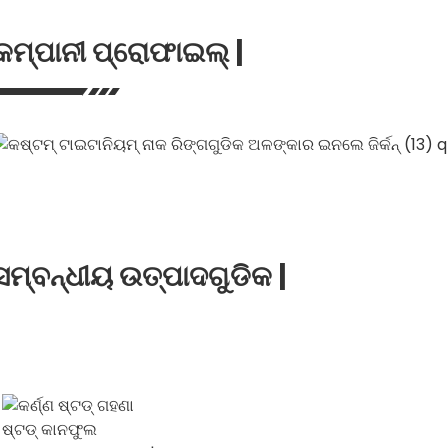
କମ୍ପାନୀ ପ୍ରୋଫାଇଲ୍ |
ସମ୍ବନ୍ଧୀୟ ଉତ୍ପାଦଗୁଡିକ |