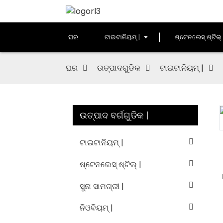
ଘର
ଟାଇଟାନିୟମ୍ |
ଷ୍ଟେନଲେସ୍ ଷ୍ଟିଲ୍ 
ଘର
ଉତ୍ପାଦଗୁଡିକ
ଟାଇଟାନିୟମ୍ |
ଉତ୍ପାଦ ବର୍ଗଗୁଡିକ |
Loading...
Loading...
ଟାଇଟାନିୟମ୍ |
ଷ୍ଟେନଲେସ୍ ଷ୍ଟିଲ୍ |
ସୁନା ସାମଗ୍ରୀ |
ନିଓବିୟମ୍ |