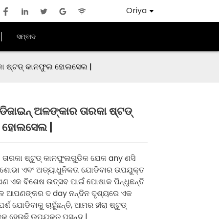
Oriya
ସମ୍ବାଦ
ରକା ଷ୍ଟଡ୍ କାନଫୁଲ ହୋଲସେଲ |
 ଡିଜାଇନ୍ ଅଳଙ୍କାର ତାରକା ଷ୍ଟଡ୍
 ହୋଲସେଲ |
Loading...
Loading...
Loading..
Loading..
ତାରକା ଷ୍ଟୁଡ୍ କାନଫୁଲଗୁଡିକ ଯେକ any ଣସି
ୋଭା ଏବଂ ଅତ୍ୟାଧୁନିକତା ଯୋଡିବାର ଉପଯୁକ୍ତ
ଣ ଏକ ବିଶେଷ ଉତ୍ସବ ପାଇଁ ପୋଷାକ ପିନ୍ଧୁଛନ୍ତି
ବଳ ଆପଣଙ୍କର ଦ day ନନ୍ଦିନ ଦୃଶ୍ୟରେ ଏକ
ପର୍ଶ ଯୋଡିବାକୁ ଚାହୁଁଛନ୍ତି, ଆମର ହୀରା ଷ୍ଟୁଡ୍
ିକ ହେଉଛି ଉପଯୁକ୍ତ ପସନ୍ଦ |