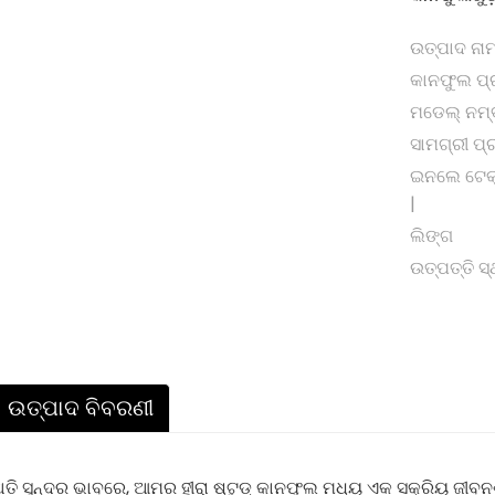
ଉତ୍ପାଦ ନା
କାନଫୁଲ ପ୍
ମଡେଲ୍ ନମ୍
ସାମଗ୍ରୀ ପ୍
ଇନଲେ ଟେକ
|
ଲିଙ୍ଗ
ଉତ୍ପତ୍ତି ସ
ଉତ୍ପାଦ ବିବରଣୀ
ତି ସୁନ୍ଦର ଭାବରେ, ଆମର ହୀରା ଷ୍ଟୁଡ୍ କାନଫୁଲ ମଧ୍ୟ ଏକ ସକ୍ରିୟ ଜୀବନ