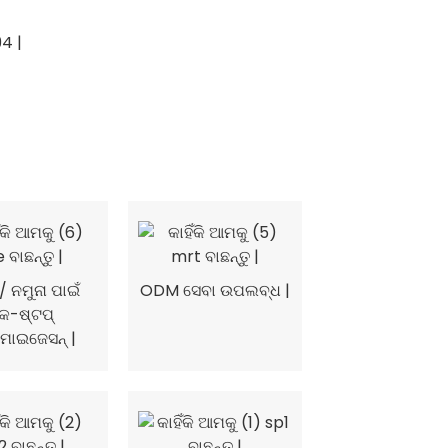
 / ନମୁନା ପାଇଁ
ODM ସେବା ଉପଲବ୍ଧ |
କ-ଷ୍ଟପ୍
ମାଇଜେସନ୍ |