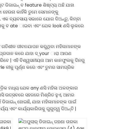
 ଡିଜାଇନ୍ ବ feature ଶିଷ୍ଟ୍ୟ ଅଛି ଯାହା
ା ହେଉନା କାହିଁକି ତୁମେ ସେମାନଙ୍କୁ
, ଏକ ବ୍ୟବସାୟ ସଭାରେ ଯୋଗ ଦିଅନ୍ତୁ, କିମ୍ବା
ାକୁ ବ ate ାଇବା ଏବଂ ଯେକ look ଣସି ଲୁକରେ
ଂ ଗତିଶୀଳ ଜୀବନଯାପନ କରୁଥିବା ମହିଳାମାନଙ୍କ
୍ତି ପ୍ରଦାନ କରେ ଯାହା ଦ୍ your ାରା ଆପଣ
ାରିବେ | ଏହି ବିଶ୍ୱସନୀୟତା ଆମ କାନଫୁଲକୁ ଦିନରୁ
yle ଳୀକୁ ପୂର୍ଣ୍ଣ କରେ ଏବଂ ତୁମର ସାମଗ୍ରିକ
ୁଡ଼ିକ ମଧ୍ୟ ଯେକ any ଣସି ମହିଳା ଅଳଙ୍କାର
ସି ଉତ୍ସବରେ ସହଜରେ ମିଶ୍ରିତ ହୁଏ, ଆମର
 ଡିଜାଇନ୍ ହୋଇଛି, ଯାହା ମହିଳାମାନଙ୍କ ପାଇଁ
ଏବଂ କାର୍ଯ୍ୟକାରିତାକୁ ଗୁରୁତ୍ୱ ଦିଅନ୍ତି |