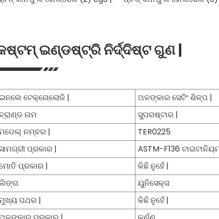
କଷ୍ଟମ୍ ଇଣ୍ଡଷ୍ଟ୍ରି ନିର୍ଦ୍ଦିଷ୍ଟ ଗୁଣ |
ଇନଲେ ଟେକ୍ନୋଲୋଜି |
ଅଳଙ୍କାର ସେଟିଂ ଶିଳ୍ପ |
ବ୍ରାଣ୍ଡ ନାମ
ସୁପରଷ୍ଟାର |
ମଡେଲ୍ ନମ୍ବର |
TER0225
ସାମଗ୍ରୀ ପ୍ରକାର |
ASTM-F136 ଟାଇଟାନିୟମ୍
ମୋତି ପ୍ରକାର |
କିଛି ନୁହେଁ |
ଲିଙ୍ଗ
ୟୁନିସେକ୍ସ
ମୁଖ୍ୟ ପଥର |
କିଛି ନୁହେଁ |
ଅଳଙ୍କାର ପ୍ରକାର |
କର୍ଣ୍ଣ