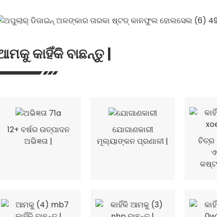
ଆମକୁ କାହିଁକି ବାଛନ୍ତୁ |
12+ ବର୍ଷର ଉତ୍ପାଦନ
ଯୋଗାଣକାରୀ
ଚିତ୍ର
ଅଭିଜ୍ଞତା |
ମୂଲ୍ୟାଙ୍କନ ପ୍ରଣାଳୀ |
ଏ
କଷ୍ଟ