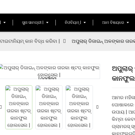
|
ସୁନା ସାମଗ୍ରୀ |
ନିଓବିୟମ୍ |
ଆମ ବିଷୟରେ
ଟାଇଟାନିୟମ୍ କାନ ବିଦ୍ଧ କରିବା |
ଅପୁଲାର୍ ଡିଜାଇନ୍ ଅଳଙ୍କାର ତା
ଅପୁଲାର୍
କାନଫୁଲ
Loading...
Loading...
ଆମର ମହିଳା 
ପୋଷାକରେ ଶ
ଉପାୟ | ଆପ
କିମ୍ବା କେ
ଗ୍ଲାମରସ୍ ସ୍
କାନଫୁଲଗୁଡ଼