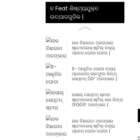
ବ Feat ଶିଷ୍ଟ୍ୟଯୁକ୍ତ
ଉତ୍ପାଦଗୁଡିକ |
ନାକ ବିଛାଇବା ଅଳଙ୍କାର
ଷ୍ଟେନଲେସ୍ ଷ୍ଟିଲ୍ ବାହ୍ୟ
ଥ୍ରେଡ୍ ଘୋଡା ଘୋଡା |
S- ଆକୃତିର ଘୋଡା ବାହ୍ୟ
ଥ୍ରେଡେଡ୍ କାନଫୁଲ ଜିଙ୍ଗ୍
ସେପ୍ଟମ୍ ପିରିଂ ଅଳଙ୍କାର |
ନାସାଲ୍ ସେପ୍ଟମ୍ ଷ୍ଟାର
ଷ୍ଟେନଲେସ୍ ଷ୍ଟିଲ୍ ନାକ ରିଙ୍ଗ
ଫିପିରିସିଂ ଅଳଙ୍କାର |
ନାକ ବିଛାଇବା ଅଳଙ୍କାର
ଷ୍ଟେନଲେସ୍ ଷ୍ଟିଲ୍ ବାହ୍ୟ
ଥ୍ରେଡ୍ ଘୋଡା ଘୋଡା |
ଅ