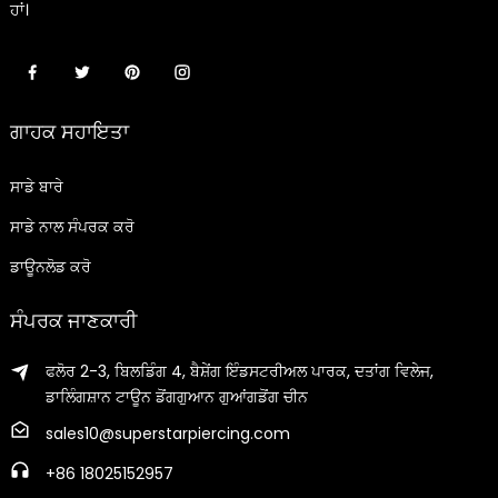
ਹਾਂ।
ਗਾਹਕ ਸਹਾਇਤਾ
ਸਾਡੇ ਬਾਰੇ
ਸਾਡੇ ਨਾਲ ਸੰਪਰਕ ਕਰੋ
ਡਾਊਨਲੋਡ ਕਰੋ
ਸੰਪਰਕ ਜਾਣਕਾਰੀ
ਫਲੋਰ 2-3, ਬਿਲਡਿੰਗ 4, ਬੈਸ਼ੇਂਗ ਇੰਡਸਟਰੀਅਲ ਪਾਰਕ, ​​ਦਤਾਂਗ ਵਿਲੇਜ,
ਡਾਲਿੰਗਸ਼ਾਨ ਟਾਊਨ ਡੋਂਗਗੁਆਨ ਗੁਆਂਗਡੋਂਗ ਚੀਨ
sales10@superstarpiercing.com
+86 18025152957