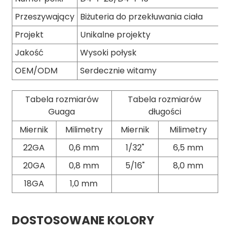
Przeszywający
Biżuteria do przekłuwania ciała
Projekt
Unikalne projekty
Jakość
Wysoki połysk
OEM/ODM
Serdecznie witamy
Tabela rozmiarów
Tabela rozmiarów
Guaga
długości
Miernik
Milimetry
Miernik
Milimetry
22GA
0,6 mm
1/32"
6,5 mm
20GA
0,8 mm
5/16"
8,0 mm
18GA
1,0 mm
DOSTOSOWANE KOLORY