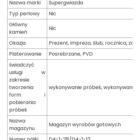
Nazwa marki
Supergwiazda
Typ perłowy
Nic
Główny
Nic
kamień
Okazja
Prezent, impreza, ślub, rocznica, zar
Platerowanie
Posrebrzane, PVD
świadczyć
usługi w
zakresie
tworzenia
wykonywanie próbek, wykonywanie 
form i
pobierania
próbek
Nazwa
Magazyn wyrobów gotowych
magazynu
Numer półki
D4-1-28/D4-1-13